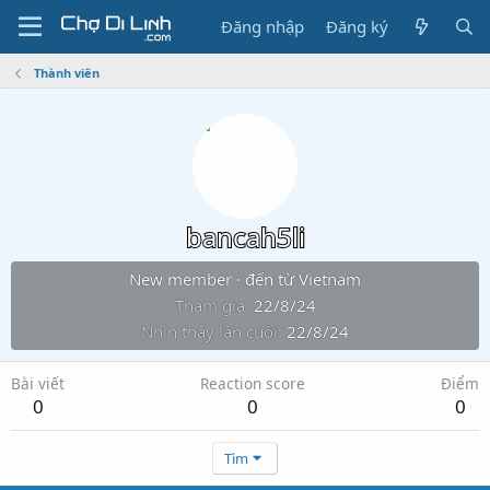
Đăng nhập
Đăng ký
Thành viên
bancah5li
New member
·
đến từ
Vietnam
Tham gia
22/8/24
Nhìn thấy lần cuối
22/8/24
Bài viết
Reaction score
Điểm
0
0
0
Tìm