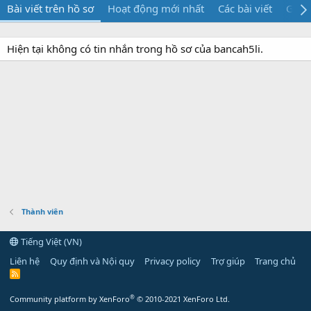
Bài viết trên hồ sơ
Hoạt động mới nhất
Các bài viết
Giới 
Hiện tại không có tin nhắn trong hồ sơ của bancah5li.
Thành viên
Tiếng Việt (VN)
Liên hệ
Quy định và Nội quy
Privacy policy
Trợ giúp
Trang chủ
R
S
S
®
Community platform by XenForo
© 2010-2021 XenForo Ltd.