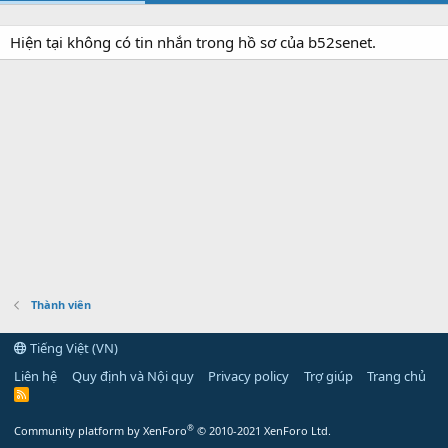
Hiện tại không có tin nhắn trong hồ sơ của b52senet.
Thành viên
Tiếng Việt (VN)
Liên hệ
Quy định và Nội quy
Privacy policy
Trợ giúp
Trang chủ
R
S
S
®
Community platform by XenForo
© 2010-2021 XenForo Ltd.