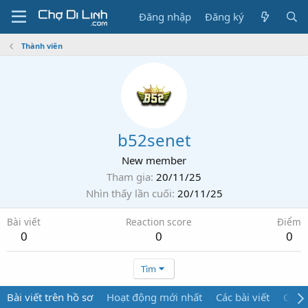
Đăng nhập
Đăng ký
Thành viên
b52senet
New member
Tham gia
20/11/25
Nhìn thấy lần cuối
20/11/25
Bài viết
Reaction score
Điểm
0
0
0
Tìm
Bài viết trên hồ sơ
Hoạt động mới nhất
Các bài viết
Giới 