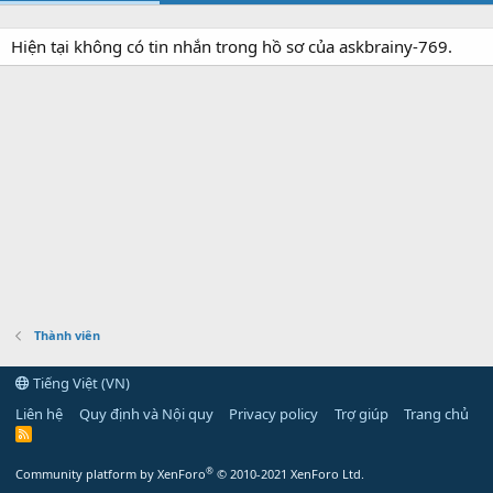
Hiện tại không có tin nhắn trong hồ sơ của askbrainy-769.
Thành viên
Tiếng Việt (VN)
Liên hệ
Quy định và Nội quy
Privacy policy
Trợ giúp
Trang chủ
R
S
S
®
Community platform by XenForo
© 2010-2021 XenForo Ltd.