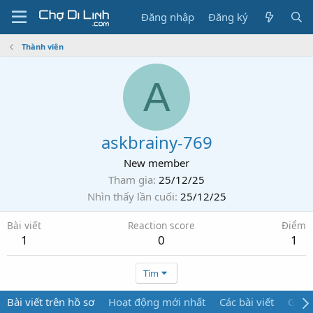
Đăng nhập
Đăng ký
Thành viên
A
askbrainy-769
New member
Tham gia
25/12/25
Nhìn thấy lần cuối
25/12/25
Bài viết
Reaction score
Điểm
1
0
1
Tìm
Bài viết trên hồ sơ
Hoạt động mới nhất
Các bài viết
Giới 