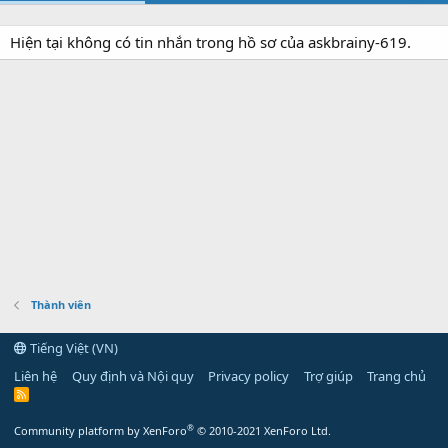
Hiện tại không có tin nhắn trong hồ sơ của askbrainy-619.
Thành viên
Tiếng Việt (VN)
Liên hệ
Quy định và Nội quy
Privacy policy
Trợ giúp
Trang chủ
R
S
S
®
Community platform by XenForo
© 2010-2021 XenForo Ltd.