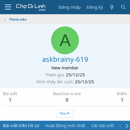
Đăng nhập
Đăng ký
Thành viên
A
askbrainy-619
New member
Tham gia
25/12/25
Nhìn thấy lần cuối
25/12/25
Bài viết
Reaction score
Điểm
1
0
1
Tìm
Bài viết trên hồ sơ
Hoạt động mới nhất
Các bài viết
Giới 