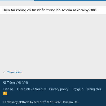
Hiện tại không có tin nhắn trong hồ sơ của askbrainy-380.
Thành viên
Tiếng Việt (VN)
Liên hệ
Quy định và Nội quy
Privacy policy
Trợ giúp
Trang chủ
R
S
S
®
Community platform by XenForo
© 2010-2021 XenForo Ltd.