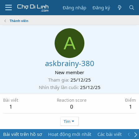
Đăng nhập
Đăng ký
Thành viên
A
askbrainy-380
New member
Tham gia
25/12/25
Nhìn thấy lần cuối
25/12/25
Bài viết
Reaction score
Điểm
1
0
1
Tìm
Bài viết trên hồ sơ
Hoạt động mới nhất
Các bài viết
Giới 