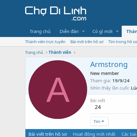
Trang chủ
Diễn đàn
Có gì mới
Thàn
Thành viên trực tuyến
Bài mới trên hồ sơ
Tìm trong hồ s
Trang chủ
Thành viên
Armstrong
A
New member
Tham gia
19/9/24
Nhìn thấy lần cuối
Lú
Bài viết
24
Tìm
Bài viết trên hồ sơ
Hoạt động mới nhất
Các bài