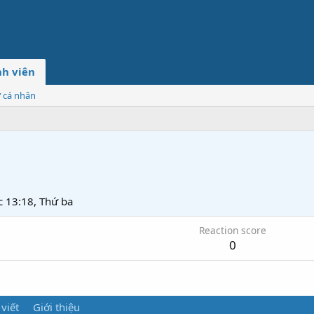
h viên
ơ cá nhân
c 13:18, Thứ ba
Reaction score
0
 viết
Giới thiệu