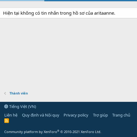
Hiện tại không có tin nhắn trong hồ sơ của aritaanne.
Thành viên
Tiếng Việt (VN)
Liên hệ
Quy định và Nội quy
Privacy policy
Trợ giúp
Trang chủ
R
S
S
®
Community platform by XenForo
© 2010-2021 XenForo Ltd.