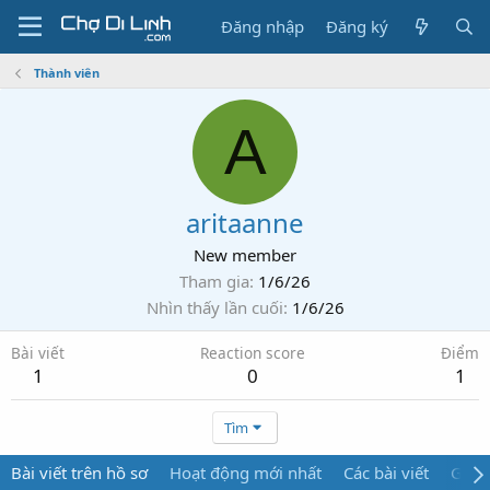
Đăng nhập
Đăng ký
Thành viên
A
aritaanne
New member
Tham gia
1/6/26
Nhìn thấy lần cuối
1/6/26
Bài viết
Reaction score
Điểm
1
0
1
Tìm
Bài viết trên hồ sơ
Hoạt động mới nhất
Các bài viết
Giới 