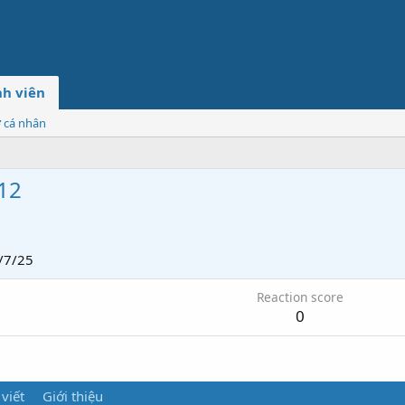
h viên
ơ cá nhân
212
/7/25
Reaction score
0
 viết
Giới thiệu