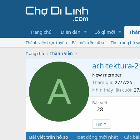
Trang chủ
Diễn đàn
Có gì mới
Thàn
Thành viên trực tuyến
Bài mới trên hồ sơ
Tìm trong hồ s
Trang chủ
Thành viên
arhitektura-
A
New member
Tham gia
27/7/25
Nhìn thấy lần cuối
27
Bài viết
28
Tìm
Bài viết trên hồ sơ
Hoạt động mới nhất
Các bài