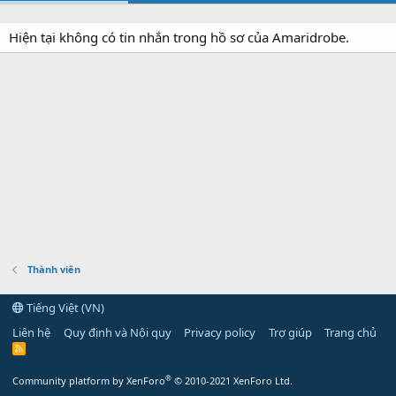
Hiện tại không có tin nhắn trong hồ sơ của Amaridrobe.
Thành viên
Tiếng Việt (VN)
Liên hệ
Quy định và Nội quy
Privacy policy
Trợ giúp
Trang chủ
R
S
S
®
Community platform by XenForo
© 2010-2021 XenForo Ltd.