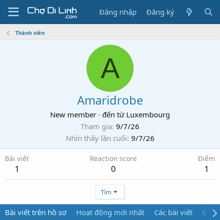
Đăng nhập
Đăng ký
Thành viên
A
Amaridrobe
New member
·
đến từ
Luxembourg
Tham gia
9/7/26
Nhìn thấy lần cuối
9/7/26
Bài viết
Reaction score
Điểm
1
0
1
Tìm
Bài viết trên hồ sơ
Hoạt động mới nhất
Các bài viết
Giới 