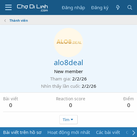
Đăng nhập
Đăng ký
Thành viên
alo8deal
New member
Tham gia
2/2/26
Nhìn thấy lần cuối
2/2/26
Bài viết
Reaction score
Điểm
0
0
0
Tìm
Bài viết trên hồ sơ
Hoạt động mới nhất
Các bài viết
Giới 