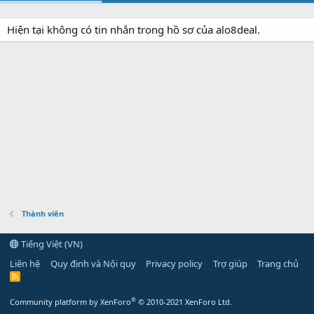
Hiện tại không có tin nhắn trong hồ sơ của alo8deal.
Thành viên
Tiếng Việt (VN)
Liên hệ
Quy định và Nội quy
Privacy policy
Trợ giúp
Trang chủ
R
S
S
®
Community platform by XenForo
© 2010-2021 XenForo Ltd.