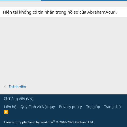
Hiện tại không có tin nhắn trong hồ sơ của AbrahamAcuri.
Thành viên
Tiếng Việt (VN)
Liên hệ
Quy định và Nội quy
Privacy policy
Trợ giúp
Trang chủ
R
S
S
®
Community platform by XenForo
© 2010-2021 XenForo Ltd.