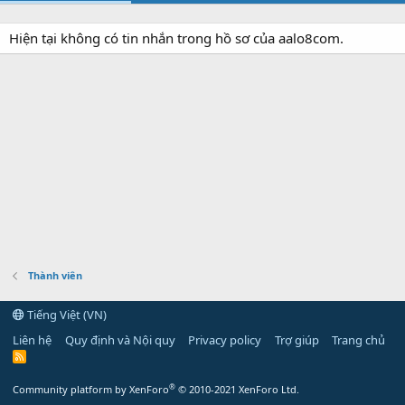
Hiện tại không có tin nhắn trong hồ sơ của aalo8com.
Thành viên
Tiếng Việt (VN)
Liên hệ
Quy định và Nội quy
Privacy policy
Trợ giúp
Trang chủ
R
S
S
®
Community platform by XenForo
© 2010-2021 XenForo Ltd.