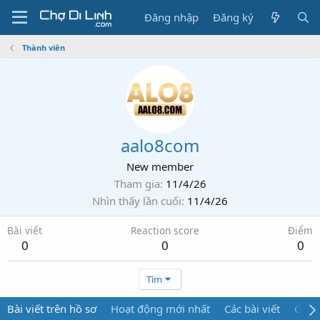
Đăng nhập
Đăng ký
Thành viên
aalo8com
New member
Tham gia
11/4/26
Nhìn thấy lần cuối
11/4/26
Bài viết
Reaction score
Điểm
0
0
0
Tìm
Bài viết trên hồ sơ
Hoạt động mới nhất
Các bài viết
Giới 