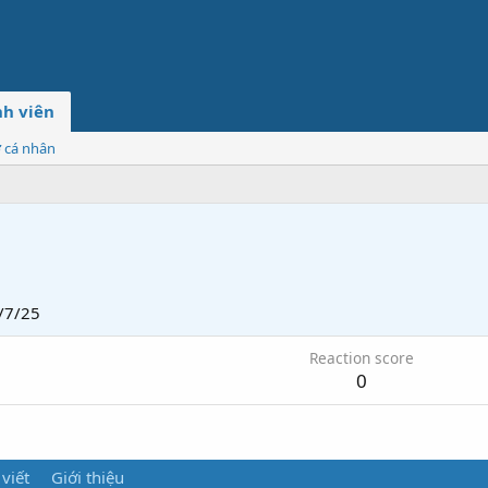
h viên
ơ cá nhân
/7/25
Reaction score
0
 viết
Giới thiệu