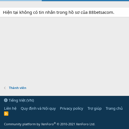
Hiện tại không có tin nhắn trong hồ sơ của 88betsacom.
Thành viên
Tiếng Việt (VN)
Liên hệ
Quy định và Nội quy
Privacy policy
Trợ giúp
Trang chủ
R
S
S
®
Community platform by XenForo
© 2010-2021 XenForo Ltd.