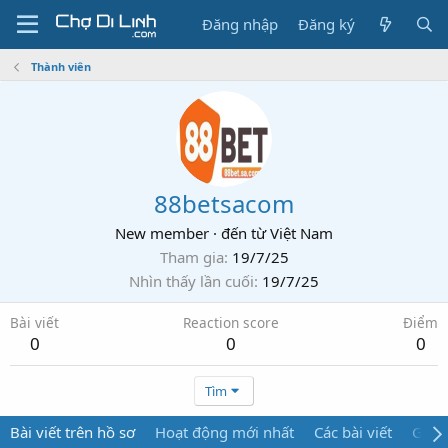
Đăng nhập
Đăng ký
Thành viên
88betsacom
New member
·
đến từ
Việt Nam
Tham gia
19/7/25
Nhìn thấy lần cuối
19/7/25
Bài viết
Reaction score
Điểm
0
0
0
Tìm
Bài viết trên hồ sơ
Hoạt động mới nhất
Các bài viết
Giới 