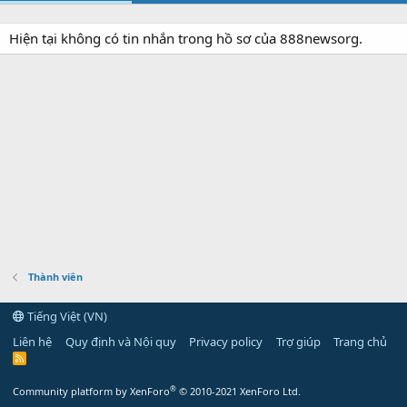
Hiện tại không có tin nhắn trong hồ sơ của 888newsorg.
Thành viên
Tiếng Việt (VN)
Liên hệ
Quy định và Nội quy
Privacy policy
Trợ giúp
Trang chủ
R
S
S
®
Community platform by XenForo
© 2010-2021 XenForo Ltd.