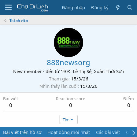
Đăng nhập
Đăng ký
Thành viên
888newsorg
New member
·
đến từ
19 Đ. Lê Thị Sẻ, Xuân Thới Sơn
Tham gia
15/3/26
Nhìn thấy lần cuối
15/3/26
Bài viết
Reaction score
Điểm
0
0
0
Tìm
Bài viết trên hồ sơ
Hoạt động mới nhất
Các bài viết
Giới 