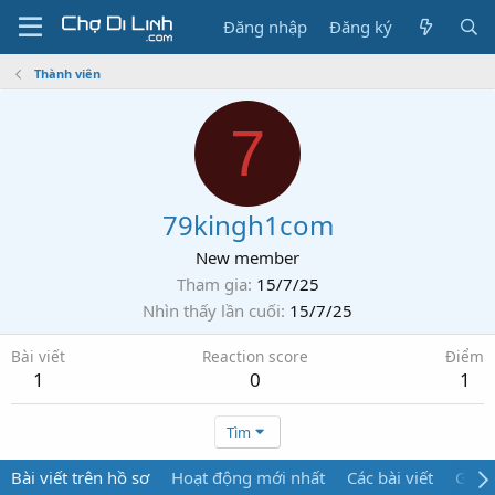
Đăng nhập
Đăng ký
Thành viên
7
79kingh1com
New member
Tham gia
15/7/25
Nhìn thấy lần cuối
15/7/25
Bài viết
Reaction score
Điểm
1
0
1
Tìm
Bài viết trên hồ sơ
Hoạt động mới nhất
Các bài viết
Giới 