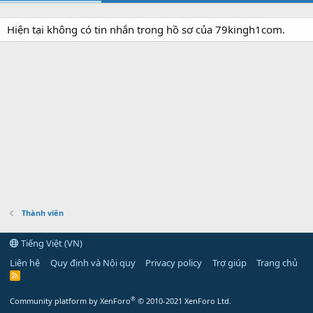
Hiện tại không có tin nhắn trong hồ sơ của 79kingh1com.
Thành viên
Tiếng Việt (VN)
Liên hệ
Quy định và Nội quy
Privacy policy
Trợ giúp
Trang chủ
R
S
S
®
Community platform by XenForo
© 2010-2021 XenForo Ltd.