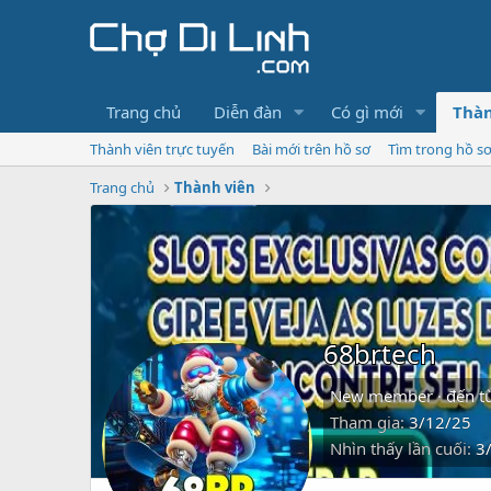
Trang chủ
Diễn đàn
Có gì mới
Thàn
Thành viên trực tuyến
Bài mới trên hồ sơ
Tìm trong hồ s
Trang chủ
Thành viên
68brtech
New member
·
đến t
Tham gia
3/12/25
Nhìn thấy lần cuối
3