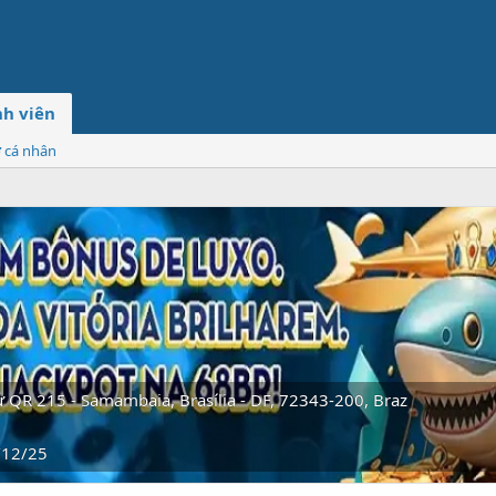
h viên
ơ cá nhân
ừ
QR 215 - Samambaia, Brasília - DF, 72343-200, Braz
/12/25