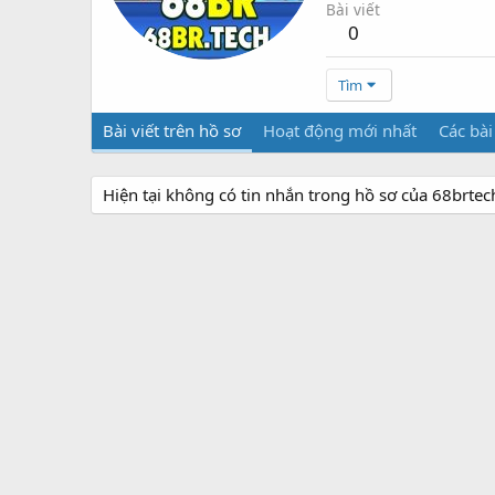
Bài viết
0
Tìm
Bài viết trên hồ sơ
Hoạt động mới nhất
Các bài
Hiện tại không có tin nhắn trong hồ sơ của 68brtec