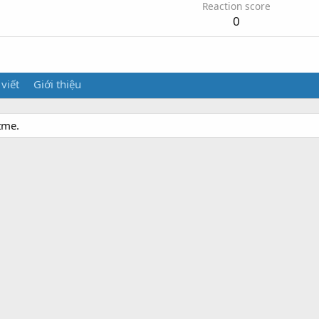
Reaction score
0
 viết
Giới thiệu
tme.