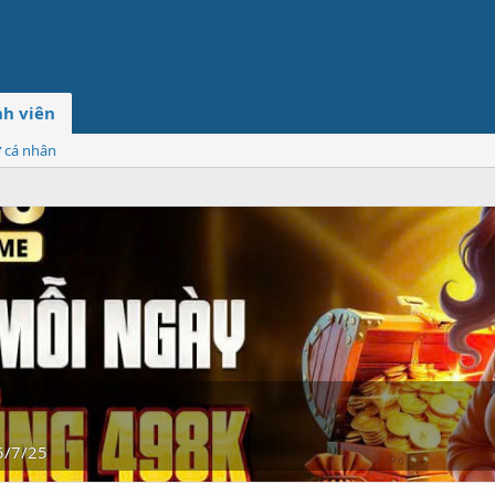
h viên
ơ cá nhân
5/7/25