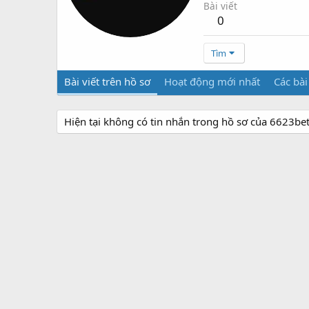
Bài viết
0
Tìm
Bài viết trên hồ sơ
Hoạt động mới nhất
Các bài
Hiện tại không có tin nhắn trong hồ sơ của 6623be