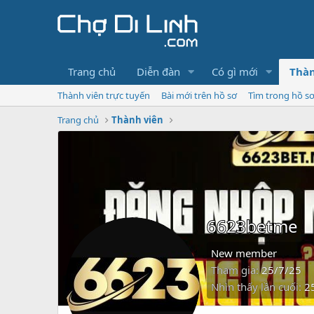
Trang chủ
Diễn đàn
Có gì mới
Thàn
Thành viên trực tuyến
Bài mới trên hồ sơ
Tìm trong hồ s
Trang chủ
Thành viên
6623betme
New member
Tham gia
25/7/25
Nhìn thấy lần cuối
2