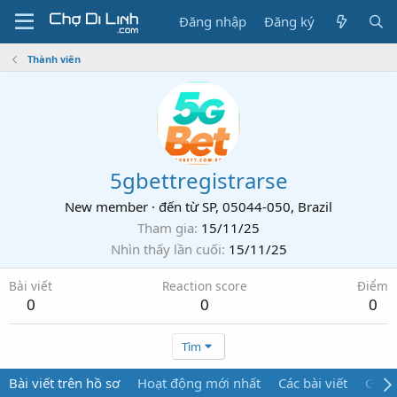
Đăng nhập
Đăng ký
Thành viên
5gbettregistrarse
New member
·
đến từ
SP, 05044-050, Brazil
Tham gia
15/11/25
Nhìn thấy lần cuối
15/11/25
Bài viết
Reaction score
Điểm
0
0
0
Tìm
Bài viết trên hồ sơ
Hoạt động mới nhất
Các bài viết
Giới 