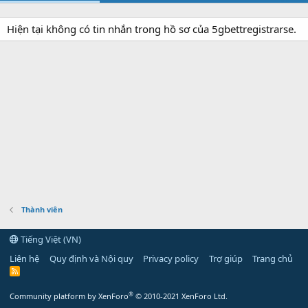
Hiện tại không có tin nhắn trong hồ sơ của 5gbettregistrarse.
Thành viên
Tiếng Việt (VN)
Liên hệ
Quy định và Nội quy
Privacy policy
Trợ giúp
Trang chủ
R
S
S
®
Community platform by XenForo
© 2010-2021 XenForo Ltd.