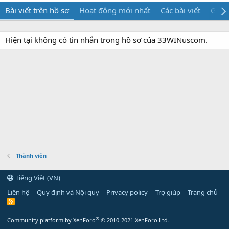
Bài viết trên hồ sơ
Hoạt động mới nhất
Các bài viết
Giới 
Hiện tại không có tin nhắn trong hồ sơ của 33WINuscom.
Thành viên
Tiếng Việt (VN)
Liên hệ
Quy định và Nội quy
Privacy policy
Trợ giúp
Trang chủ
R
S
S
®
Community platform by XenForo
© 2010-2021 XenForo Ltd.