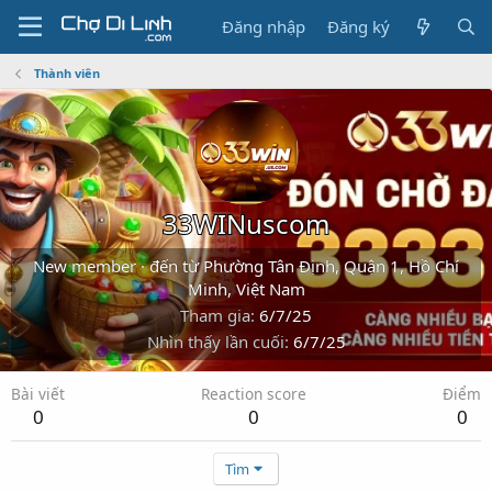
Đăng nhập
Đăng ký
Thành viên
33WINuscom
New member
·
đến từ
Phường Tân Định, Quận 1, Hồ Chí
Minh, Việt Nam
Tham gia
6/7/25
Nhìn thấy lần cuối
6/7/25
Bài viết
Reaction score
Điểm
0
0
0
Tìm