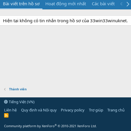
Bài viết trên hồ sơ
Hoạt động mới nhất
Các bài viết
Giới 
Hiện tại không có tin nhắn trong hồ sơ của 33win33winuknet.
Thành viên
Tiếng Việt (VN)
Liên hệ
Quy định và Nội quy
Privacy policy
Trợ giúp
Trang chủ
R
S
S
®
Community platform by XenForo
© 2010-2021 XenForo Ltd.