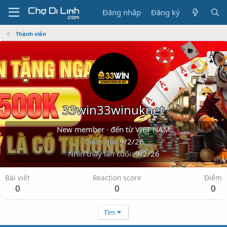
Đăng nhập
Đăng ký
Thành viên
33win33winuknet
New member
·
đến từ
VIET NAM
Tham gia
9/2/26
Nhìn thấy lần cuối
9/2/26
Bài viết
Reaction score
Điểm
0
0
0
Tìm