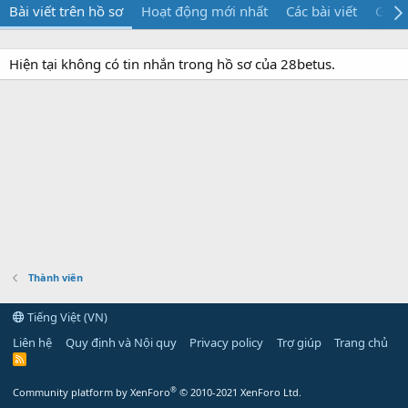
Bài viết trên hồ sơ
Hoạt động mới nhất
Các bài viết
Giới 
Hiện tại không có tin nhắn trong hồ sơ của 28betus.
Thành viên
Tiếng Việt (VN)
Liên hệ
Quy định và Nội quy
Privacy policy
Trợ giúp
Trang chủ
R
S
S
®
Community platform by XenForo
© 2010-2021 XenForo Ltd.