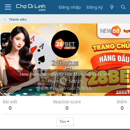
Đăng nhập
Đăng ký
Thành viên
28betus
New member
·
đến từ
Hóc Môn, Hồ Chí Minh
Tham gia
5/8/25
Nhìn thấy lần cuối
5/8/25
Bài viết
Reaction score
Điểm
0
0
0
Tìm