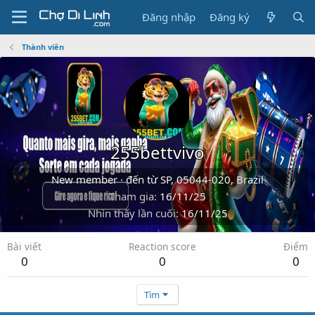
Đăng nhập
Đăng ký
Thành viên
255bettvivo
New member
·
đến từ
SP, 05044-020, Brazil
Tham gia
16/11/25
Nhìn thấy lần cuối
16/11/25
Bài viết
Reaction score
Điểm
0
0
0
Tìm