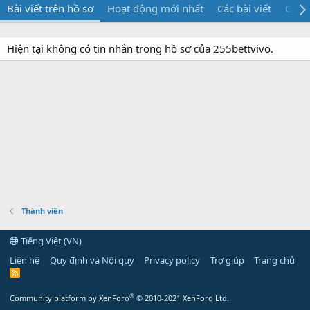
Bài viết trên hồ sơ
Hoạt động mới nhất
Các bài viết
Giới 
Hiện tại không có tin nhắn trong hồ sơ của 255bettvivo.
Thành viên
Tiếng Việt (VN)
Liên hệ
Quy định và Nội quy
Privacy policy
Trợ giúp
Trang chủ
R
S
S
®
Community platform by XenForo
© 2010-2021 XenForo Ltd.