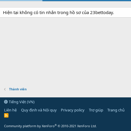
Hiện tại không có tin nhắn trong hồ sơ của 23bettoday.
Thành viên
Tiếng Việt (VN)
Liên hệ
Quy định và Nội quy
Privacy policy
Trợ giúp
Trang chủ
R
S
S
®
Community platform by XenForo
© 2010-2021 XenForo Ltd.