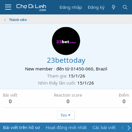
Đăng nhập
Đăng ký
Thành viên
23bettoday
New member
·
đến từ
01450-060, Brazil
Tham gia
15/1/26
Nhìn thấy lần cuối
15/1/26
Bài viết
Reaction score
Điểm
0
0
0
Tìm
Bài viết trên hồ sơ
Hoạt động mới nhất
Các bài viết
Giới 