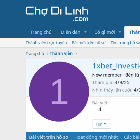
Trang chủ
Diễn đàn
Có gì mới
Thàn
Thành viên trực tuyến
Bài mới trên hồ sơ
Tìm trong hồ s
Trang chủ
Thành viên
1xbet_investi
1
New member
·
đến từ
Tham gia
4/9/25
Nhìn thấy lần cuối
4/
Bài viết
4
Tìm
Bài viết trên hồ sơ
Hoạt động mới nhất
Các bài