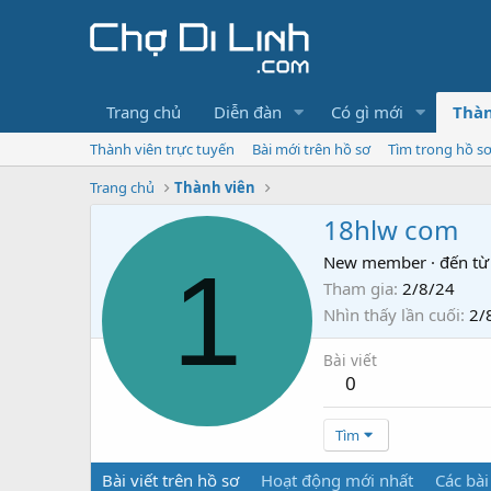
Trang chủ
Diễn đàn
Có gì mới
Thàn
Thành viên trực tuyến
Bài mới trên hồ sơ
Tìm trong hồ s
Trang chủ
Thành viên
18hlw com
1
New member
·
đến từ
Tham gia
2/8/24
Nhìn thấy lần cuối
2/
Bài viết
0
Tìm
Bài viết trên hồ sơ
Hoạt động mới nhất
Các bài