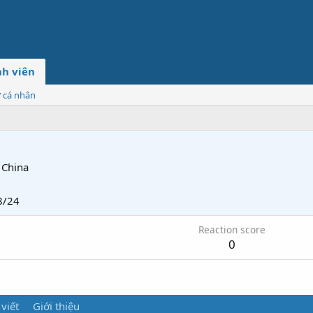
h viên
ơ cá nhân
China
8/24
Reaction score
0
 viết
Giới thiệu