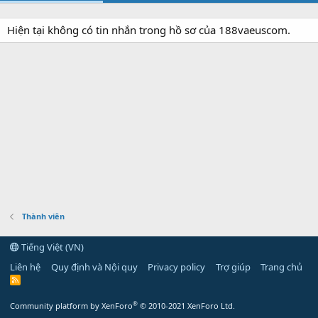
Hiện tại không có tin nhắn trong hồ sơ của 188vaeuscom.
Thành viên
Tiếng Việt (VN)
Liên hệ
Quy định và Nội quy
Privacy policy
Trợ giúp
Trang chủ
R
S
S
®
Community platform by XenForo
© 2010-2021 XenForo Ltd.