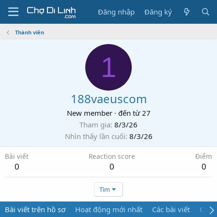
Đăng nhập
Đăng ký
Thành viên
1
188vaeuscom
New member
·
đến từ
27
Tham gia
8/3/26
Nhìn thấy lần cuối
8/3/26
Bài viết
Reaction score
Điểm
0
0
0
Tìm
Bài viết trên hồ sơ
Hoạt động mới nhất
Các bài viết
Giới 