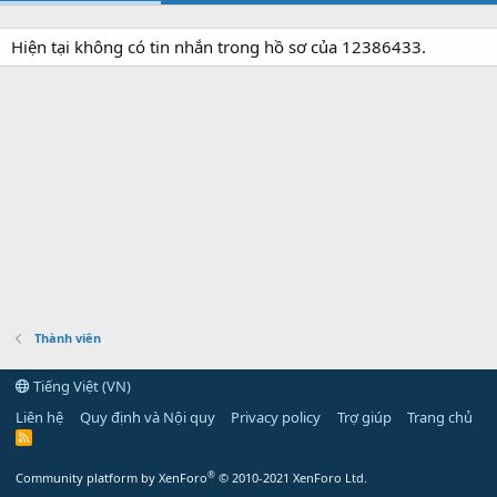
Hiện tại không có tin nhắn trong hồ sơ của 12386433.
Thành viên
Tiếng Việt (VN)
Liên hệ
Quy định và Nội quy
Privacy policy
Trợ giúp
Trang chủ
R
S
S
®
Community platform by XenForo
© 2010-2021 XenForo Ltd.