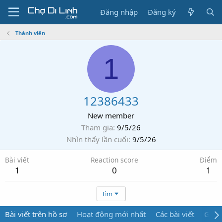
Đăng nhập
Đăng ký
Thành viên
1
12386433
New member
Tham gia
9/5/26
Nhìn thấy lần cuối
9/5/26
Bài viết
Reaction score
Điểm
1
0
1
Tìm
Bài viết trên hồ sơ
Hoạt động mới nhất
Các bài viết
Giới 