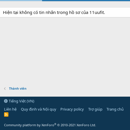
Hiện tại không có tin nhắn trong hồ sơ của 11uufit.
Thành viên
Tiếng Việt (VN)
Liên hệ
Quy định và Nội quy
Privacy policy
Trợ giúp
Trang chủ
R
S
S
®
Community platform by XenForo
© 2010-2021 XenForo Ltd.