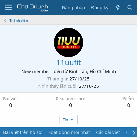
Đăng nhập
Đăng ký
Thành viên
11uufit
New member
·
đến từ
Bình Tân, Hồ Chí Minh
Tham gia
27/10/25
Nhìn thấy lần cuối
27/10/25
Bài viết
Reaction score
Điểm
0
0
0
Tìm
Bài viết trên hồ sơ
Hoạt động mới nhất
Các bài viết
Giới 