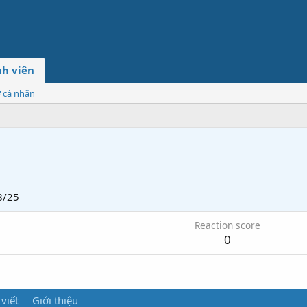
h viên
ơ cá nhân
8/25
Reaction score
0
 viết
Giới thiệu