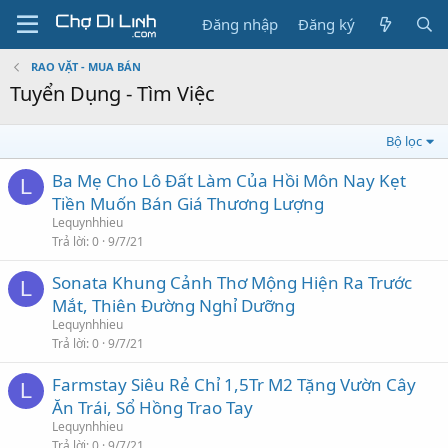
Đăng nhập
Đăng ký
RAO VẶT - MUA BÁN
Tuyển Dụng - Tìm Việc
Bộ lọc
Ba Mẹ Cho Lô Đất Làm Của Hồi Môn Nay Kẹt
L
Tiền Muốn Bán Giá Thương Lượng
Lequynhhieu
Trả lời
0
9/7/21
Sonata Khung Cảnh Thơ Mộng Hiện Ra Trước
L
Mắt, Thiên Đường Nghỉ Dưỡng
Lequynhhieu
Trả lời
0
9/7/21
Farmstay Siêu Rẻ Chỉ 1,5Tr M2 Tặng Vườn Cây
L
Ăn Trái, Sổ Hồng Trao Tay
Lequynhhieu
Trả lời
0
9/7/21