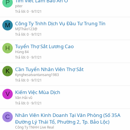
Tim Viec Lam Bao An O
P
piter
Trả lời
0
9/7/21
Công Ty Tnhh Dịch Vụ Đầu Tư Trung Tín
M
MỹThảo123@
Trả lời
0
9/7/21
Tuyển Thợ Sắt Lương Cao
H
Hùng 84
Trả lời
0
9/7/21
Cần Tuyển Nhân Viên Thợ Sắt
K
Kynghesatvantansang1983
Trả lời
0
9/7/21
Kiếm Việc Mùa Dịch
V
Văn Hải vũ
Trả lời
0
9/7/21
Nhân Viên Kinh Doanh Tại Văn Phòng (Số 35A
C
Đường Lý Thái Tổ, Phường 2, Tp. Bảo Lộc)
Công Ty TNHH Live Real