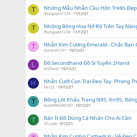
Những Mẫu Nhẫn Cầu Hôn Trellis Đẹp
T
thunguyen1234
11/12/21
Những Bông Hoa Nở Rộ Trên Tay Nàn
T
thunguyen1234
11/12/21
Nhẫn Kim Cương Emerald - Chắc Bạn C
T
tuananh2101
10/12/21
Đồ Secondhand Đồ Si Tuyển 2Hand
L
lin2hand
10/12/21
Nhẫn Cưới Con Trai Đeo Tay- Phong T
H
ha123.
10/12/21
Bông Lót Khẩu Trang N95, Kn95, Bông
T
tuan0986360787
10/12/21
Bán Ít Đồ Dùng Cá Nhân Cho Ai Cần
T
Tổ Lươn
9/12/21
Nhẫn Kim Cương Cathedral - Vẻ Đẹp 