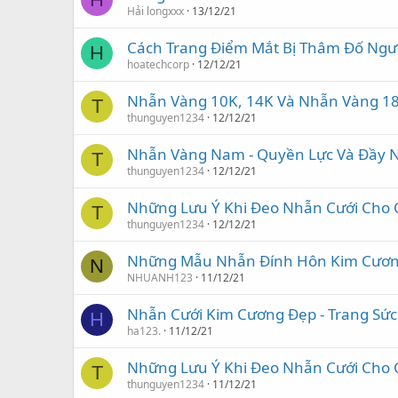
Hải longxxx
13/12/21
Cách Trang Điểm Mắt Bị Thâm Đố Ngườ
H
hoatechcorp
12/12/21
Nhẫn Vàng 10K, 14K Và Nhẫn Vàng 18
T
thunguyen1234
12/12/21
Nhẫn Vàng Nam - Quyền Lực Và Đầy 
T
thunguyen1234
12/12/21
Những Lưu Ý Khi Đeo Nhẫn Cưới Cho C
T
thunguyen1234
12/12/21
Những Mẫu Nhẫn Đính Hôn Kim Cương 
N
NHUANH123
11/12/21
Nhẫn Cưới Kim Cương Đẹp - Trang Sức
H
ha123.
11/12/21
Những Lưu Ý Khi Đeo Nhẫn Cưới Cho C
T
thunguyen1234
11/12/21