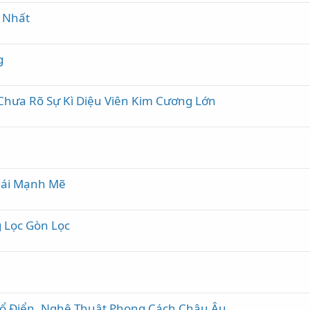
 Nhất
g
hưa Rõ Sự Kì Diệu Viên Kim Cương Lớn
hái Mạnh Mẽ
 Lọc Gòn Lọc
Cổ Điển, Nghệ Thuật Phong Cách Châu Âu