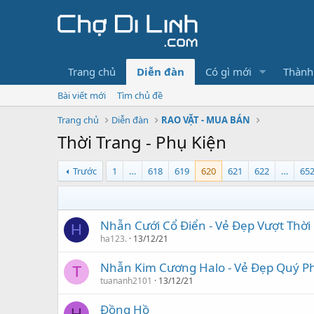
Trang chủ
Diễn đàn
Có gì mới
Thành
Bài viết mới
Tìm chủ đề
Trang chủ
Diễn đàn
RAO VẶT - MUA BÁN
Thời Trang - Phụ Kiện
Trước
1
…
618
619
620
621
622
…
65
Nhẫn Cưới Cổ Điển - Vẻ Đẹp Vượt Thời
H
ha123.
13/12/21
Nhẫn Kim Cương Halo - Vẻ Đẹp Quý Ph
T
tuananh2101
13/12/21
Đồng Hồ
H