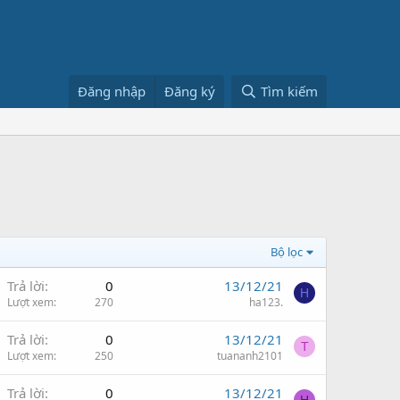
Đăng nhập
Đăng ký
Tìm kiếm
Bộ lọc
Trả lời
0
13/12/21
H
Lượt xem
270
ha123.
Trả lời
0
13/12/21
T
Lượt xem
250
tuananh2101
Trả lời
0
13/12/21