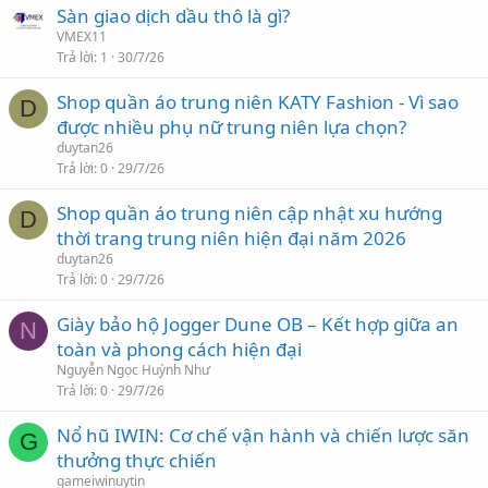
Sàn giao dịch dầu thô là gì?
VMEX11
Trả lời
1
30/7/26
Shop quần áo trung niên KATY Fashion - Vì sao
D
được nhiều phụ nữ trung niên lựa chọn?
duytan26
Trả lời
0
29/7/26
Shop quần áo trung niên cập nhật xu hướng
D
thời trang trung niên hiện đại năm 2026
duytan26
Trả lời
0
29/7/26
Giày bảo hộ Jogger Dune OB – Kết hợp giữa an
N
toàn và phong cách hiện đại
Nguyễn Ngọc Huỳnh Như
Trả lời
0
29/7/26
Nổ hũ IWIN: Cơ chế vận hành và chiến lược săn
G
thưởng thực chiến
gameiwinuytin