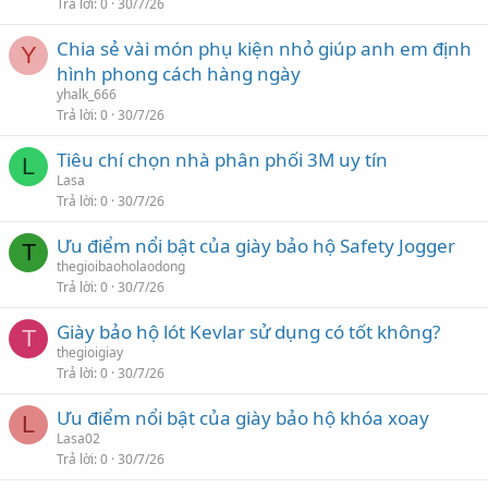
Trả lời
0
30/7/26
Chia sẻ vài món phụ kiện nhỏ giúp anh em định
Y
hình phong cách hàng ngày
yhalk_666
Trả lời
0
30/7/26
Tiêu chí chọn nhà phân phối 3M uy tín
L
Lasa
Trả lời
0
30/7/26
Ưu điểm nổi bật của giày bảo hộ Safety Jogger
T
thegioibaoholaodong
Trả lời
0
30/7/26
Giày bảo hộ lót Kevlar sử dụng có tốt không?
T
thegioigiay
Trả lời
0
30/7/26
Ưu điểm nổi bật của giày bảo hộ khóa xoay
L
Lasa02
Trả lời
0
30/7/26