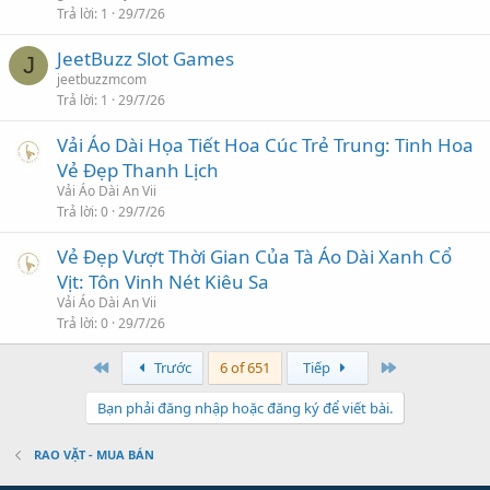
Trả lời
1
29/7/26
JeetBuzz Slot Games
J
jeetbuzzmcom
Trả lời
1
29/7/26
Vải Áo Dài Họa Tiết Hoa Cúc Trẻ Trung: Tinh Hoa
Vẻ Đẹp Thanh Lịch
Vải Áo Dài An Vii
Trả lời
0
29/7/26
Vẻ Đẹp Vượt Thời Gian Của Tà Áo Dài Xanh Cổ
Vịt: Tôn Vinh Nét Kiêu Sa
Vải Áo Dài An Vii
Trả lời
0
29/7/26
First
Last
Trước
6 of 651
Tiếp
Bạn phải đăng nhập hoặc đăng ký để viết bài.
RAO VẶT - MUA BÁN