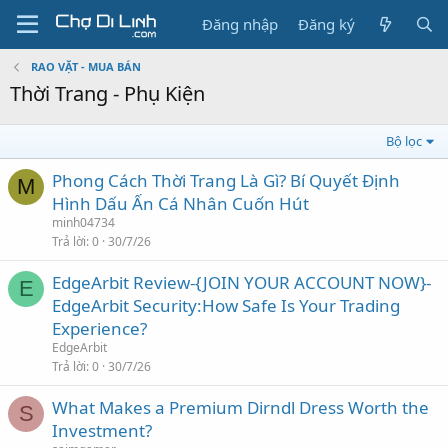
Đăng nhập
Đăng ký
RAO VẶT - MUA BÁN
Thời Trang - Phụ Kiện
Bộ lọc
Phong Cách Thời Trang Là Gì? Bí Quyết Định
M
Hình Dấu Ấn Cá Nhân Cuốn Hút
minh04734
Trả lời
0
30/7/26
EdgeArbit Review-{JOIN YOUR ACCOUNT NOW}-
E
EdgeArbit Security:How Safe Is Your Trading
Experience?
EdgeArbit
Trả lời
0
30/7/26
What Makes a Premium Dirndl Dress Worth the
S
Investment?