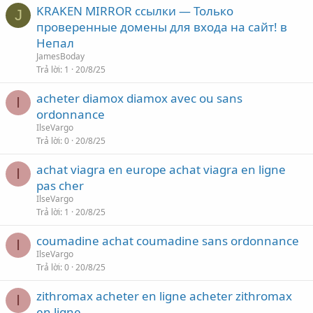
KRAKEN MIRROR ссылки — Только
J
проверенные домены для входа на сайт! в
Непал
JamesBoday
Trả lời
1
20/8/25
acheter diamox diamox avec ou sans
I
ordonnance
IlseVargo
Trả lời
0
20/8/25
achat viagra en europe achat viagra en ligne
I
pas cher
IlseVargo
Trả lời
1
20/8/25
coumadine achat coumadine sans ordonnance
I
IlseVargo
Trả lời
0
20/8/25
zithromax acheter en ligne acheter zithromax
I
en ligne