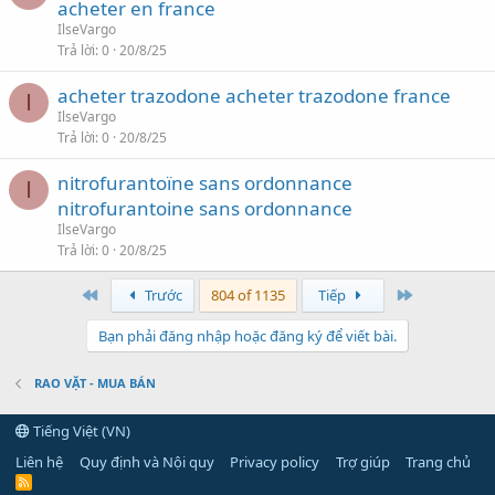
acheter en france
IlseVargo
Trả lời
0
20/8/25
acheter trazodone acheter trazodone france
I
IlseVargo
Trả lời
0
20/8/25
nitrofurantoïne sans ordonnance
I
nitrofurantoine sans ordonnance
IlseVargo
Trả lời
0
20/8/25
First
Last
Trước
804 of 1135
Tiếp
Bạn phải đăng nhập hoặc đăng ký để viết bài.
RAO VẶT - MUA BÁN
Tiếng Việt (VN)
Liên hệ
Quy định và Nội quy
Privacy policy
Trợ giúp
Trang chủ
R