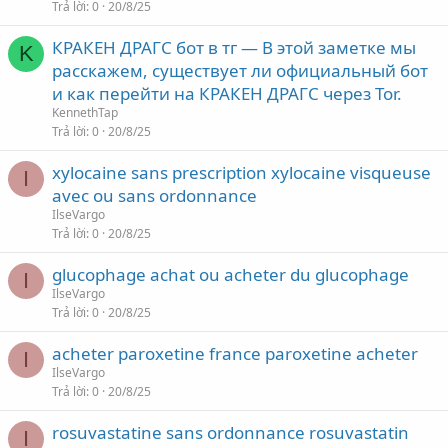
Trả lời
0
20/8/25
КРАКЕН ДРАГС бот в тг — В этой заметке мы
K
расскажем, существует ли официальный бот
и как перейти на КРАКЕН ДРАГС через Tor.
KennethTap
Trả lời
0
20/8/25
xylocaine sans prescription xylocaine visqueuse
I
avec ou sans ordonnance
IlseVargo
Trả lời
0
20/8/25
glucophage achat ou acheter du glucophage
I
IlseVargo
Trả lời
0
20/8/25
acheter paroxetine france paroxetine acheter
I
IlseVargo
Trả lời
0
20/8/25
rosuvastatine sans ordonnance rosuvastatin
I