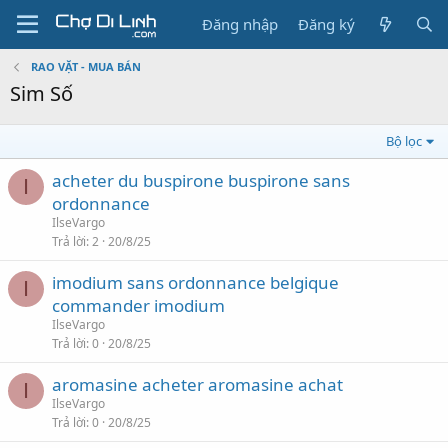
Đăng nhập
Đăng ký
RAO VẶT - MUA BÁN
Sim Số
Bộ lọc
acheter du buspirone buspirone sans
I
ordonnance
IlseVargo
Trả lời
2
20/8/25
imodium sans ordonnance belgique
I
commander imodium
IlseVargo
Trả lời
0
20/8/25
aromasine acheter aromasine achat
I
IlseVargo
Trả lời
0
20/8/25