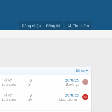
Đăng nhập
Đăng ký
Tìm kiếm
Bộ lọc
Trả lời
0
20/8/25
I
Lượt xem
31
IlseVargo
Trả lời
0
20/8/25
M
Lượt xem
29
Mauriceunuch