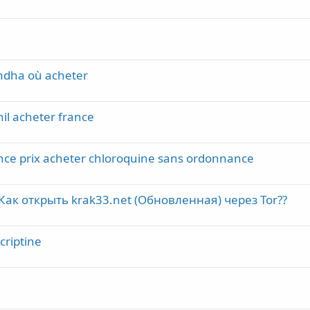
ndha où acheter
il acheter france
ce prix acheter chloroquine sans ordonnance
ак открыть krak33.net (Обновленная) через Tor??
criptine