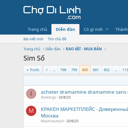
Trang chủ
Diễn đàn
Có gì mới
Thành
Bài viết mới
Tìm chủ đề
Trang chủ
Diễn đàn
RAO VẶT - MUA BÁN
Sim Số
Trước
1
…
798
799
800
801
802
…
11
acheter dramamine dramamine sans
I
IlseVargo
20/8/25
КРАКЕН МАРКЕТПЛЕЙС - Доверенный 
M
Москва
Mauriceunuch
20/8/25