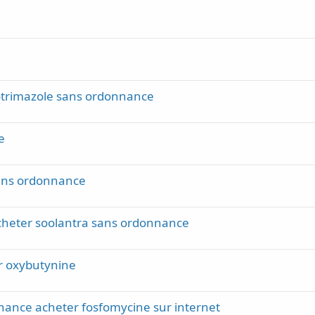
lotrimazole sans ordonnance
e
ans ordonnance
cheter soolantra sans ordonnance
r oxybutynine
nance acheter fosfomycine sur internet