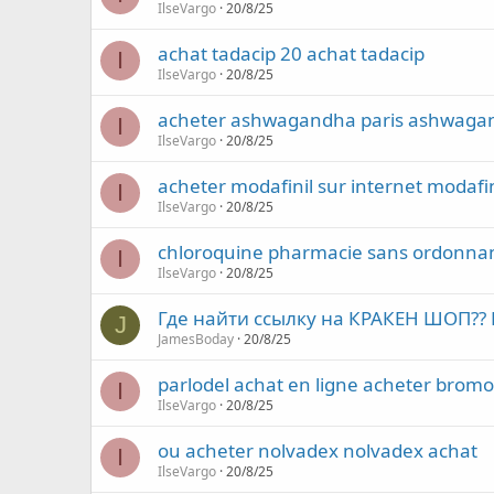
IlseVargo
20/8/25
achat tadacip 20 achat tadacip
I
IlseVargo
20/8/25
acheter ashwagandha paris ashwaga
I
IlseVargo
20/8/25
acheter modafinil sur internet modafin
I
IlseVargo
20/8/25
chloroquine pharmacie sans ordonnan
I
IlseVargo
20/8/25
Где найти ссылку на КРАКЕН ШОП?? К
J
JamesBoday
20/8/25
parlodel achat en ligne acheter bromo
I
IlseVargo
20/8/25
ou acheter nolvadex nolvadex achat
I
IlseVargo
20/8/25