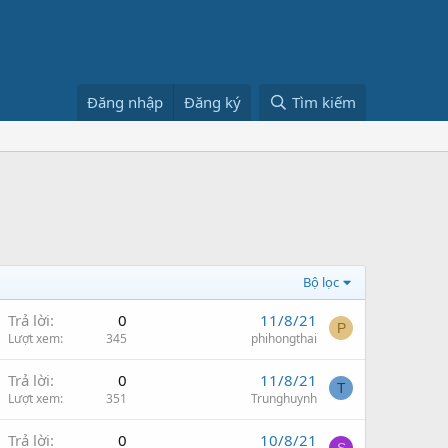
Đăng nhập
Đăng ký
Tìm kiếm
Bộ lọc
Trả lời
0
11/8/21
P
Lượt xem
345
phihongthai
Trả lời
0
11/8/21
T
Lượt xem
351
Trunghuynh
Trả lời
0
10/8/21