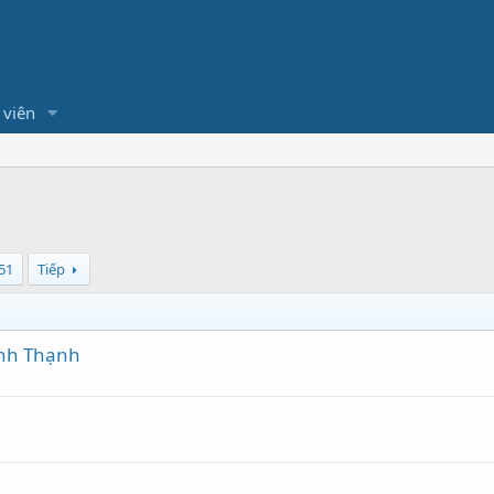
 viên
51
Tiếp
ình Thạnh