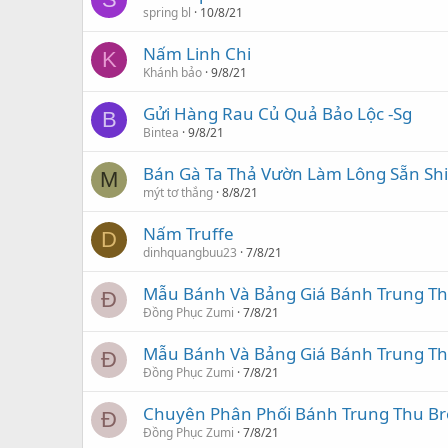
spring bl
10/8/21
Nấm Linh Chi
K
Khánh bảo
9/8/21
Gửi Hàng Rau Củ Quả Bảo Lộc -Sg
B
Bintea
9/8/21
Bán Gà Ta Thả Vườn Làm Lông Sẵn Sh
M
mýt tơ thắng
8/8/21
Nấm Truffe
D
dinhquangbuu23
7/8/21
Mẫu Bánh Và Bảng Giá Bánh Trung Th
Đ
Đồng Phục Zumi
7/8/21
Mẫu Bánh Và Bảng Giá Bánh Trung Th
Đ
Đồng Phục Zumi
7/8/21
Chuyên Phân Phối Bánh Trung Thu Br
Đ
Đồng Phục Zumi
7/8/21