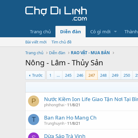
Trang chủ
Diễn đàn
Có gì mới
Thành
Bài viết mới
Tìm chủ đề
Trang chủ
Diễn đàn
RAO VẶT - MUA BÁN
Nông - Lâm - Thủy Sản
Trước
1
…
245
246
247
248
249
250
2
Nước Kiềm Ion Life Giao Tận Nơi Tại B
P
phihongthai
11/8/21
Ban Ran Ho Mang Ch
T
Trunghuynh
11/8/21
Dừa Sáp Trà Vinh
S