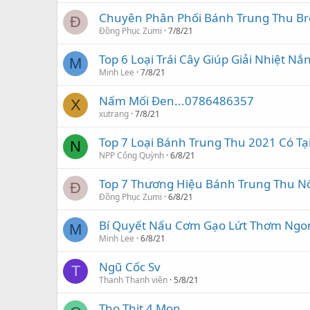
Chuyên Phân Phối Bánh Trung Thu Br
Đ
Đồng Phục Zumi
7/8/21
Top 6 Loại Trái Cây Giúp Giải Nhiệt N
M
Minh Lee
7/8/21
Nấm Mối Đen...0786486357
X
xutrang
7/8/21
Top 7 Loại Bánh Trung Thu 2021 Có T
N
NPP Cống Quỳnh
6/8/21
Top 7 Thương Hiệu Bánh Trung Thu Nổ
Đ
Đồng Phục Zumi
6/8/21
Bí Quyết Nấu Cơm Gạo Lứt Thơm Ngo
M
Minh Lee
6/8/21
Ngũ Cốc Sv
T
Thanh Thanh viên
5/8/21
Tho Thit 4 Mon