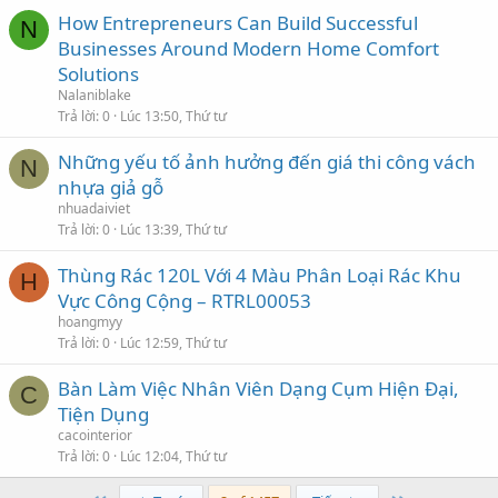
How Entrepreneurs Can Build Successful
N
Businesses Around Modern Home Comfort
Solutions
Nalaniblake
Trả lời
0
Lúc 13:50, Thứ tư
Những yếu tố ảnh hưởng đến giá thi công vách
N
nhựa giả gỗ
nhuadaiviet
Trả lời
0
Lúc 13:39, Thứ tư
Thùng Rác 120L Với 4 Màu Phân Loại Rác Khu
H
Vực Công Cộng – RTRL00053
hoangmyy
Trả lời
0
Lúc 12:59, Thứ tư
Bàn Làm Việc Nhân Viên Dạng Cụm Hiện Đại,
C
Tiện Dụng
cacointerior
Trả lời
0
Lúc 12:04, Thứ tư