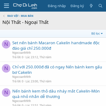
Đăng nhập
Đăng ký
RAO VẶT - MUA BÁN
Nội Thất - Ngoại Thất
Bộ lọc
Set nến bánh Macaron Cakelin handmade độc
N
đáo giá chỉ 250.000đ
Ngocoanhhhh
Trả lời
0
Lúc 23:12, Thứ năm
Chỉ với 250.000đ đã có ngay Nến bánh kem gấu
N
bơ Cakelin
Ngocoanhhhh
Trả lời
0
Lúc 23:00, Thứ năm
Nến bánh kem thỏ dâu nháy mắt Cakelin-Món
N
quà nhỏ nhắn dễ thương
Ngocoanhhhh
Trả lời
0
Lúc 22:52, Thứ năm