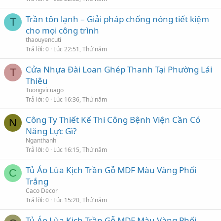
Trần tôn lạnh – Giải pháp chống nóng tiết kiệm
T
cho mọi công trình
thaouyencuti
Trả lời
0
Lúc 22:51, Thứ năm
Cửa Nhựa Đài Loan Ghép Thanh Tại Phường Lái
T
Thiêu
Tuongvicuago
Trả lời
0
Lúc 16:36, Thứ năm
Công Ty Thiết Kế Thi Công Bệnh Viện Cần Có
N
Năng Lực Gì?
Nganthanh
Trả lời
0
Lúc 16:15, Thứ năm
Tủ Áo Lùa Kịch Trần Gỗ MDF Màu Vàng Phối
C
Trắng
Caco Decor
Trả lời
0
Lúc 15:20, Thứ năm
Tủ Áo Lùa Kịch Trần Gỗ MDF Màu Vàng Phối