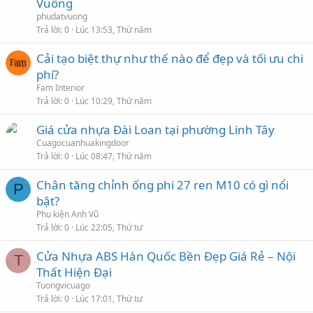
Vuông
phudatvuong
Trả lời
0
Lúc 13:53, Thứ năm
Cải tạo biệt thự như thế nào để đẹp và tối ưu chi
phí?
Fam Interior
Trả lời
0
Lúc 10:29, Thứ năm
Giá cửa nhựa Đài Loan tại phường Linh Tây
Cuagocuanhuakingdoor
Trả lời
0
Lúc 08:47, Thứ năm
Chân tăng chỉnh ống phi 27 ren M10 có gì nổi
P
bật?
Phụ kiện Anh Vũ
Trả lời
0
Lúc 22:05, Thứ tư
Cửa Nhựa ABS Hàn Quốc Bền Đẹp Giá Rẻ – Nội
T
Thất Hiện Đại
Tuongvicuago
Trả lời
0
Lúc 17:01, Thứ tư