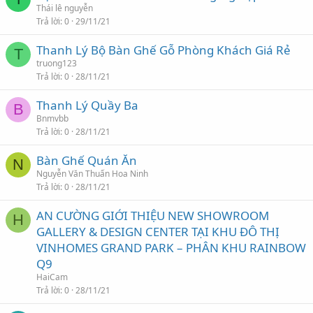
Thái lê nguyễn
Trả lời
0
29/11/21
Thanh Lý Bộ Bàn Ghế Gỗ Phòng Khách Giá Rẻ
T
truong123
Trả lời
0
28/11/21
Thanh Lý Quầy Ba
B
Bnmvbb
Trả lời
0
28/11/21
Bàn Ghế Quán Ăn
N
Nguyễn Văn Thuấn Hoa Ninh
Trả lời
0
28/11/21
AN CƯỜNG GIỚI THIỆU NEW SHOWROOM
H
GALLERY & DESIGN CENTER TẠI KHU ĐÔ THỊ
VINHOMES GRAND PARK – PHÂN KHU RAINBOW
Q9
HaiCam
Trả lời
0
28/11/21