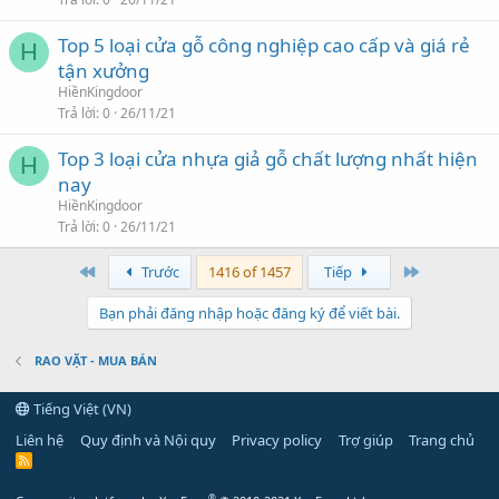
Top 5 loại cửa gỗ công nghiệp cao cấp và giá rẻ
H
tận xưởng
HiềnKingdoor
Trả lời
0
26/11/21
Top 3 loại cửa nhựa giả gỗ chất lượng nhất hiện
H
nay
HiềnKingdoor
Trả lời
0
26/11/21
First
Last
Trước
1416 of 1457
Tiếp
Bạn phải đăng nhập hoặc đăng ký để viết bài.
RAO VẶT - MUA BÁN
Tiếng Việt (VN)
Liên hệ
Quy định và Nội quy
Privacy policy
Trợ giúp
Trang chủ
R
S
S
®