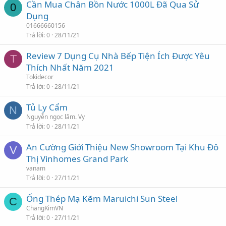
Cần Mua Chân Bồn Nước 1000L Đã Qua Sử
0
Dụng
01666660156
Trả lời
0
28/11/21
Review 7 Dụng Cụ Nhà Bếp Tiện Ích Được Yêu
T
Thích Nhất Năm 2021
Tokidecor
Trả lời
0
28/11/21
Tủ Ly Cẩm
N
Nguyễn ngọc lâm. Vy
Trả lời
0
28/11/21
An Cường Giới Thiệu New Showroom Tại Khu Đô
V
Thị Vinhomes Grand Park
vanam
Trả lời
0
27/11/21
Ống Thép Mạ Kẽm Maruichi Sun Steel
C
ChangKimVN
Trả lời
0
27/11/21