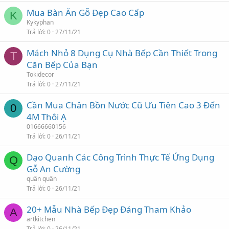
Mua Bàn Ăn Gỗ Đẹp Cao Cấp
K
Kykyphan
Trả lời
0
27/11/21
Mách Nhỏ 8 Dụng Cụ Nhà Bếp Cần Thiết Trong
T
Căn Bếp Của Bạn
Tokidecor
Trả lời
0
27/11/21
Cần Mua Chân Bồn Nước Cũ Ưu Tiên Cao 3 Đến
0
4M Thôi Ạ
01666660156
Trả lời
0
26/11/21
Dạo Quanh Các Công Trình Thực Tế Ứng Dụng
Q
Gỗ An Cường
quân quân
Trả lời
0
26/11/21
20+ Mẫu Nhà Bếp Đẹp Đáng Tham Khảo
A
artkitchen
Trả lời
0
26/11/21