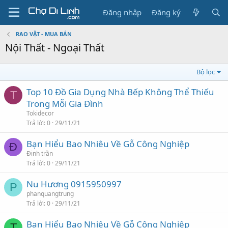
Đăng nhập
Đăng ký
RAO VẶT - MUA BÁN
Nội Thất - Ngoại Thất
Bộ lọc
Top 10 Đồ Gia Dụng Nhà Bếp Không Thể Thiếu
T
Trong Mỗi Gia Đình
Tokidecor
Trả lời
0
29/11/21
Bạn Hiểu Bao Nhiêu Về Gỗ Công Nghiệp
Đ
Đinh trần
Trả lời
0
29/11/21
Nu Hương 0915950997
P
phanquangtrung
Trả lời
0
29/11/21
Bạn Hiểu Bao Nhiêu Về Gỗ Công Nghiệp
T