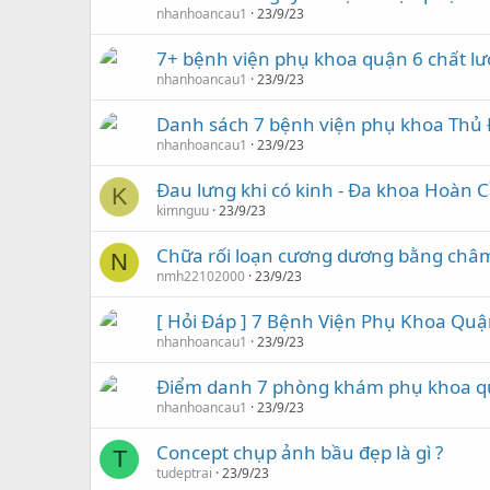
nhanhoancau1
23/9/23
7+ bệnh viện phụ khoa quận 6 chất l
nhanhoancau1
23/9/23
Danh sách 7 bệnh viện phụ khoa Thủ Đ
nhanhoancau1
23/9/23
Đau lưng khi có kinh - Đa khoa Hoàn 
K
kimnguu
23/9/23
Chữa rối loạn cương dương bằng châm 
N
nmh22102000
23/9/23
[ Hỏi Đáp ] 7 Bệnh Viện Phụ Khoa Qu
nhanhoancau1
23/9/23
Điểm danh 7 phòng khám phụ khoa q
nhanhoancau1
23/9/23
Concept chụp ảnh bầu đẹp là gì ?
T
tudeptrai
23/9/23