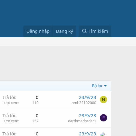
Đăng nhập
Đăng ký
Tìm kiếm
Bộ lọc
Trả lời
0
23/9/23
N
Lượt xem
110
nmh22102000
Trả lời
0
23/9/23
E
Lượt xem
152
earthmedorder1
Trả lời
0
23/9/23