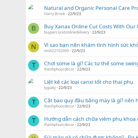
Natural and Organic Personal Care Pro
Harry Brook
22/9/23
Buy Xanax Online Cut Costs With Our
B
buypercocetonlinedelivery
22/9/23
Vì sao bạn nên khám tình hình sức kh
N
nmh22102000
22/9/23
Chơi some là gì? Các tư thế some swin
T
thanhphuocdecor
22/9/23
Liệt kê các loại canxi tốt cho thai phụ
lygiaky
22/9/23
Cắt bao quy đầu bằng máy là gì? nên 
T
thanhphuocdecor
22/9/23
Hướng dẫn cách chữa viêm phụ khoa c
T
thanhphuocdecor
22/9/23
Sùi mào gà có chữa được không? - Đa