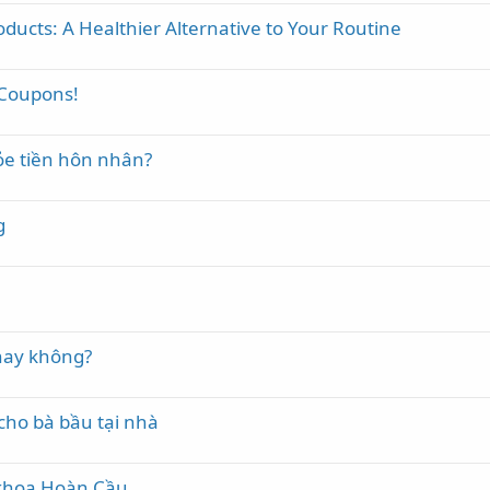
ducts: A Healthier Alternative to Your Routine
 Coupons!
ỏe tiền hôn nhân?
g
hay không?
ho bà bầu tại nhà
 khoa Hoàn Cầu