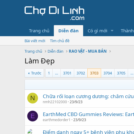
Trang chủ
Diễn đàn
Có gì mới
Thành
Bài viết mới
Tìm chủ đề
Trang chủ
Diễn đàn
RAO VẶT - MUA BÁN
Làm Đẹp
Trước
1
…
3701
3702
3703
3704
3705
…
Chữa rối loạn cương dương: châm cứu 
N
nmh22102000
23/9/23
EarthMed CBD Gummies Reviews: Ear
E
earthmedorder1
23/9/23
Điểm danh ngay 5+ bệnh viện phụ khoa