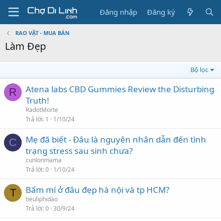
Đăng nhập
Đăng ký
RAO VẶT - MUA BÁN
Làm Đẹp
Bộ lọc
Atena labs CBD Gummies Review the Disturbing
R
Truth!
RadotMorte
Trả lời
1
1/10/24
Mẹ đã biết - Đâu là nguyên nhân dẫn đến tình
C
trạng stress sau sinh chưa?
cunlonmama
Trả lời
0
1/10/24
Bấm mí ở đâu đẹp hà nội và tp HCM?
T
tieuliphidao
Trả lời
0
30/9/24