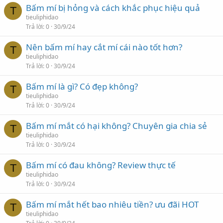
Bấm mí bị hỏng và cách khắc phục hiệu quả
T
tieuliphidao
Trả lời
0
30/9/24
Nên bấm mí hay cắt mí cái nào tốt hơn?
T
tieuliphidao
Trả lời
0
30/9/24
Bấm mí là gì? Có đẹp không?
T
tieuliphidao
Trả lời
0
30/9/24
Bấm mí mắt có hại không? Chuyên gia chia sẻ
T
tieuliphidao
Trả lời
0
30/9/24
Bấm mí có đau không? Review thực tế
T
tieuliphidao
Trả lời
0
30/9/24
Bấm mí mắt hết bao nhiêu tiền? ưu đãi HOT
T
tieuliphidao