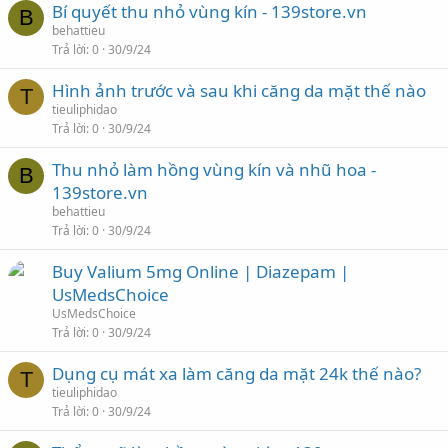
Bí quyết thu nhỏ vùng kín - 139store.vn
B
behattieu
Trả lời
0
30/9/24
Hình ảnh trước và sau khi căng da mặt thế nào
T
tieuliphidao
Trả lời
0
30/9/24
Thu nhỏ làm hồng vùng kín và nhũ hoa -
B
139store.vn
behattieu
Trả lời
0
30/9/24
Buy Valium 5mg Online | Diazepam |
UsMedsChoice
UsMedsChoice
Trả lời
0
30/9/24
Dụng cụ mát xa làm căng da mặt 24k thế nào?
T
tieuliphidao
Trả lời
0
30/9/24