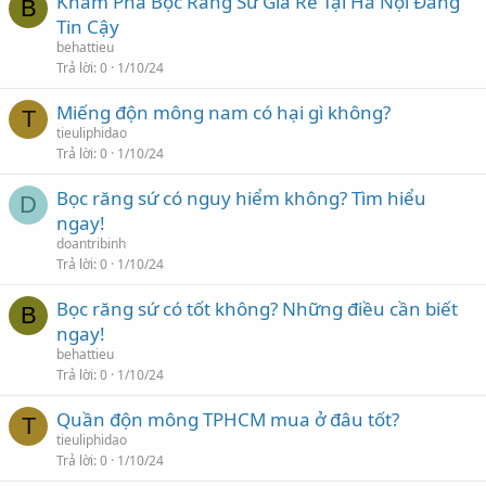
Khám Phá Bọc Răng Sứ Giá Rẻ Tại Hà Nội Đáng
B
Tin Cậy
behattieu
Trả lời
0
1/10/24
Miếng độn mông nam có hại gì không?
T
tieuliphidao
Trả lời
0
1/10/24
Bọc răng sứ có nguy hiểm không? Tìm hiểu
D
ngay!
doantribinh
Trả lời
0
1/10/24
Bọc răng sứ có tốt không? Những điều cần biết
B
ngay!
behattieu
Trả lời
0
1/10/24
Quần độn mông TPHCM mua ở đâu tốt?
T
tieuliphidao
Trả lời
0
1/10/24