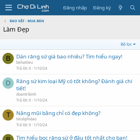
Đăng nhập
Đăng ký
RAO VẶT - MUA BÁN
Làm Đẹp
Bộ lọc
Dán răng sứ giá bao nhiêu? Tìm hiểu ngay!
B
behattieu
Trả lời
0
1/10/24
Răng sứ kim loại Mỹ có tốt không? Đánh giá chi
D
tiết!
doantribinh
Trả lời
0
1/10/24
Nâng mũi bằng chỉ có đẹp không?
T
tieuliphidao
Trả lời
0
1/10/24
Tìm hiểu bọc răng sứ ở đâu tốt nhất cho bạn!
B