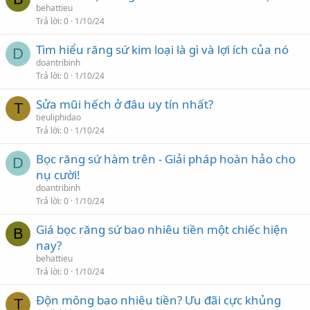
behattieu
Trả lời
0
1/10/24
Tìm hiểu răng sứ kim loại là gì và lợi ích của nó
D
doantribinh
Trả lời
0
1/10/24
Sửa mũi hếch ở đâu uy tín nhất?
T
tieuliphidao
Trả lời
0
1/10/24
Bọc răng sứ hàm trên - Giải pháp hoàn hảo cho
D
nụ cười!
doantribinh
Trả lời
0
1/10/24
Giá bọc răng sứ bao nhiêu tiền một chiếc hiện
B
nay?
behattieu
Trả lời
0
1/10/24
Độn mông bao nhiêu tiền? Ưu đãi cực khủng
T