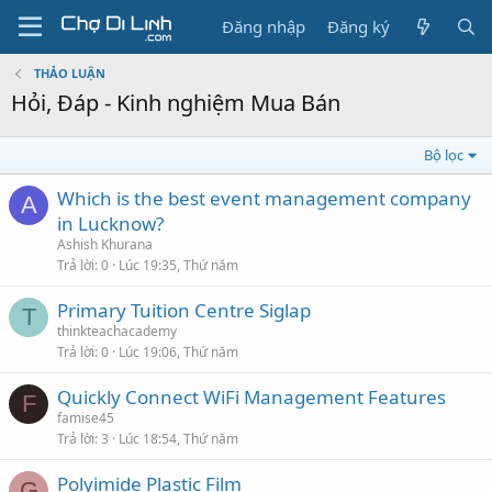
Đăng nhập
Đăng ký
THẢO LUẬN
Hỏi, Đáp - Kinh nghiệm Mua Bán
Bộ lọc
Which is the best event management company
A
in Lucknow?
Ashish Khurana
Trả lời
0
Lúc 19:35, Thứ năm
Primary Tuition Centre Siglap
T
thinkteachacademy
Trả lời
0
Lúc 19:06, Thứ năm
Quickly Connect WiFi Management Features
F
famise45
Trả lời
3
Lúc 18:54, Thứ năm
Polyimide Plastic Film
G