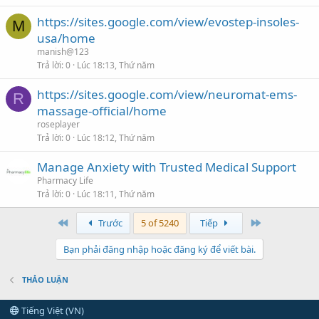
https://sites.google.com/view/evostep-insoles-
M
usa/home
manish@123
Trả lời
0
Lúc 18:13, Thứ năm
https://sites.google.com/view/neuromat-ems-
R
massage-official/home
roseplayer
Trả lời
0
Lúc 18:12, Thứ năm
Manage Anxiety with Trusted Medical Support
Pharmacy Life
Trả lời
0
Lúc 18:11, Thứ năm
First
Last
Trước
5 of 5240
Tiếp
Bạn phải đăng nhập hoặc đăng ký để viết bài.
THẢO LUẬN
Tiếng Việt (VN)