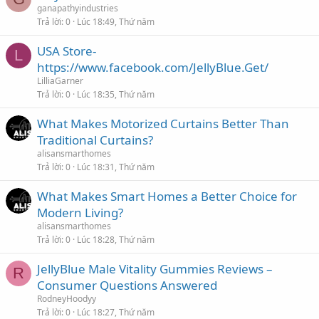
ganapathyindustries
Trả lời
0
Lúc 18:49, Thứ năm
USA Store-
L
https://www.facebook.com/JellyBlue.Get/
LilliaGarner
Trả lời
0
Lúc 18:35, Thứ năm
What Makes Motorized Curtains Better Than
Traditional Curtains?
alisansmarthomes
Trả lời
0
Lúc 18:31, Thứ năm
What Makes Smart Homes a Better Choice for
Modern Living?
alisansmarthomes
Trả lời
0
Lúc 18:28, Thứ năm
JellyBlue Male Vitality Gummies Reviews –
R
Consumer Questions Answered
RodneyHoodyy
Trả lời
0
Lúc 18:27, Thứ năm