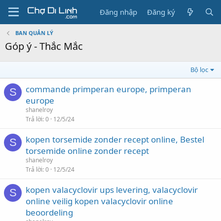
Đăng nhập
Đăng ký
BAN QUẢN LÝ
Góp ý - Thắc Mắc
Bộ lọc
commande primperan europe, primperan
S
europe
shanelroy
Trả lời
0
12/5/24
kopen torsemide zonder recept online, Bestel
S
torsemide online zonder recept
shanelroy
Trả lời
0
12/5/24
kopen valacyclovir ups levering, valacyclovir
S
online veilig kopen valacyclovir online
beoordeling