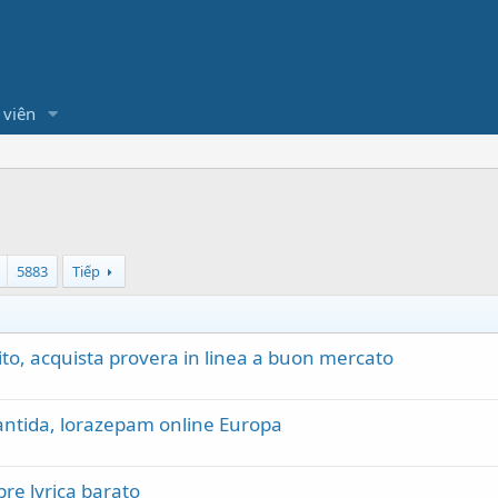
 viên
5883
Tiếp
tito, acquista provera in linea a buon mercato
ntida, lorazepam online Europa
re lyrica barato