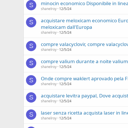
minocin economico Disponibile in line
S
shanelroy
12/5/24
acquistare meloxicam economico Euro
S
meloxicam dall'Europa
shanelroy
12/5/24
compre valacyclovir, compre valacyclo
S
shanelroy
12/5/24
compre valium durante a noite valium
S
shanelroy
12/5/24
Onde compre waklert aprovado pela FD
S
shanelroy
12/5/24
acquistare levitra paypal, Dove acquista
S
shanelroy
12/5/24
laser senza ricetta acquista laser in 
S
shanelroy
12/5/24