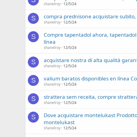
shanelroy
12/5/24
compra prednisone acquistare subito,
S
shanelroy
12/5/24
Compre tapentadol ahora, tapentadol
S
línea
shanelroy
12/5/24
acquistare nostra di alta qualità garant
S
shanelroy
12/5/24
valium baratos disponibles en línea C
S
shanelroy
12/5/24
strattera sem receita, compre stratter
S
shanelroy
12/5/24
Dove acquistare montelukast Prodotto 
S
montelukast
shanelroy
12/5/24