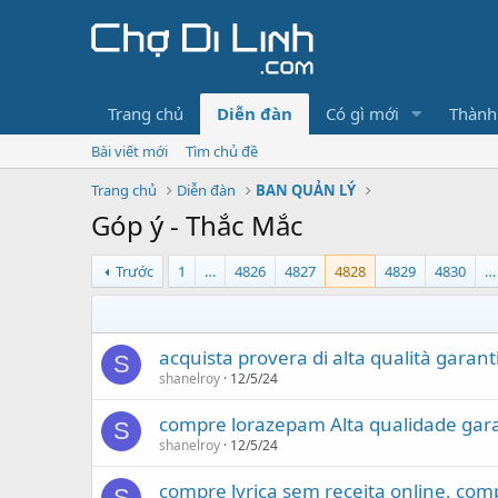
Trang chủ
Diễn đàn
Có gì mới
Thành
Bài viết mới
Tìm chủ đề
Trang chủ
Diễn đàn
BAN QUẢN LÝ
Góp ý - Thắc Mắc
Trước
1
…
4826
4827
4828
4829
4830
…
acquista provera di alta qualità garan
S
shanelroy
12/5/24
compre lorazepam Alta qualidade gara
S
shanelroy
12/5/24
compre lyrica sem receita online, comp
S