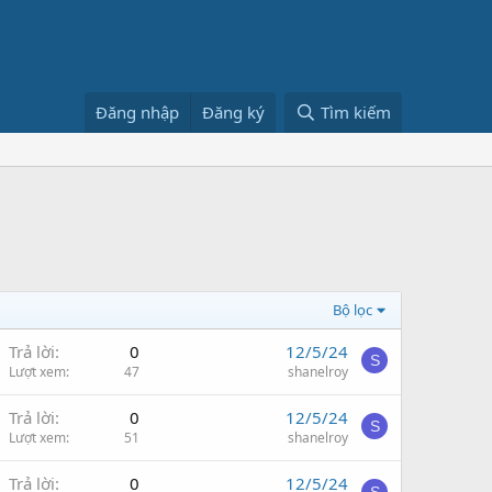
Đăng nhập
Đăng ký
Tìm kiếm
Bộ lọc
Trả lời
0
12/5/24
S
Lượt xem
47
shanelroy
Trả lời
0
12/5/24
S
Lượt xem
51
shanelroy
Trả lời
0
12/5/24