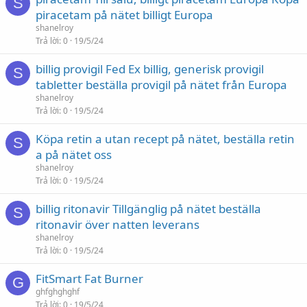
S
piracetam på nätet billigt Europa
shanelroy
Trả lời
0
19/5/24
billig provigil Fed Ex billig, generisk provigil
S
tabletter beställa provigil på nätet från Europa
shanelroy
Trả lời
0
19/5/24
Köpa retin a utan recept på nätet, beställa retin
S
a på nätet oss
shanelroy
Trả lời
0
19/5/24
billig ritonavir Tillgänglig på nätet beställa
S
ritonavir över natten leverans
shanelroy
Trả lời
0
19/5/24
FitSmart Fat Burner
G
ghfghghghf
Trả lời
0
19/5/24