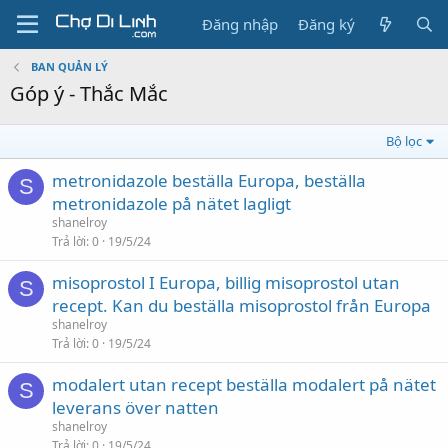
Đăng nhập
Đăng ký
BAN QUẢN LÝ
Góp ý - Thắc Mắc
Bộ lọc
metronidazole beställa Europa, beställa
S
metronidazole på nätet lagligt
shanelroy
Trả lời
0
19/5/24
misoprostol I Europa, billig misoprostol utan
S
recept. Kan du beställa misoprostol från Europa
shanelroy
Trả lời
0
19/5/24
modalert utan recept beställa modalert på nätet
S
leverans över natten
shanelroy
Trả lời
0
19/5/24