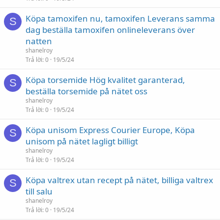
Köpa tamoxifen nu, tamoxifen Leverans samma
S
dag beställa tamoxifen onlineleverans över
natten
shanelroy
Trả lời
0
19/5/24
Köpa torsemide Hög kvalitet garanterad,
S
beställa torsemide på nätet oss
shanelroy
Trả lời
0
19/5/24
Köpa unisom Express Courier Europe, Köpa
S
unisom på nätet lagligt billigt
shanelroy
Trả lời
0
19/5/24
Köpa valtrex utan recept på nätet, billiga valtrex
S
till salu
shanelroy
Trả lời
0
19/5/24