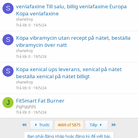
venlafaxine Till salu, billig venlafaxine Europa
S
Köpa venlafaxine
shanelroy
Trả lời
0
19/5/24
Köpa vibramycin utan recept på nätet, beställa
S
vibramycin över natt
shanelroy
Trả lời
0
19/5/24
Köpa xenical ups leverans, xenical på nätet
S
beställa xenical på nätet billigt
shanelroy
Trả lời
0
19/5/24
FitSmart Fat Burner
J
jhgjhgjghjhj
Trả lời
0
19/5/24
First
Last
Trước
4669 of 5875
Tiếp
Bạn phải đăng nhập hoặc đăng ký để viết bài.