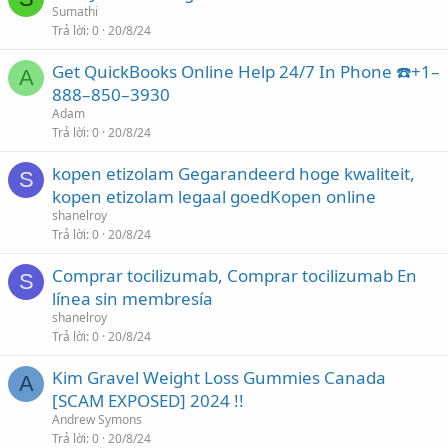
Sumathi
Trả lời
0
20/8/24
Get QuickBooks Online Help 24/7 In Phone ☎️+1–
A
888–850–3930
Adam
Trả lời
0
20/8/24
kopen etizolam Gegarandeerd hoge kwaliteit,
S
kopen etizolam legaal goedKopen online
shanelroy
Trả lời
0
20/8/24
Comprar tocilizumab, Comprar tocilizumab En
S
línea sin membresía
shanelroy
Trả lời
0
20/8/24
Kim Gravel Weight Loss Gummies Canada
A
[SCAM EXPOSED] 2024 !!
Andrew Symons
Trả lời
0
20/8/24