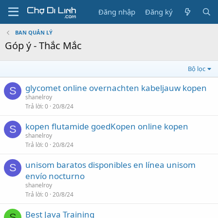
Đăng nhập
Đăng ký
BAN QUẢN LÝ
Góp ý - Thắc Mắc
Bộ lọc
glycomet online overnachten kabeljauw kopen
S
shanelroy
Trả lời
0
20/8/24
kopen flutamide goedKopen online kopen
S
shanelroy
Trả lời
0
20/8/24
unisom baratos disponibles en línea unisom
S
envío nocturno
shanelroy
Trả lời
0
20/8/24
Best Java Training
S