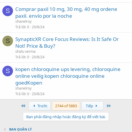
Comprar paxil 10 mg, 30 mg, 40 mg ordene
S
paxil. envío por la noche
shanelroy
Trả lời
0
20/8/24
SynapticXR Core Focus Reviews: Is It Safe Or
S
Not! Price & Buy?
shalu verma
Trả lời
0
20/8/24
kopen chloroquine ups levering, chloroquine
S
online veilig kopen chloroquine online
goedKopen
shanelroy
Trả lời
0
20/8/24
First
Last
Trước
2744 of 5883
Tiếp
Bạn phải đăng nhập hoặc đăng ký để viết bài.
BAN QUẢN LÝ