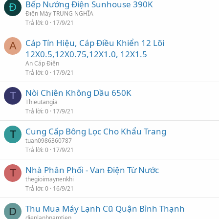
Bếp Nướng Điện Sunhouse 390K
Đ
Điện Máy TRUNG NGHĨA
Trả lời
0
17/9/21
Cáp Tín Hiệu, Cáp Điều Khiển 12 Lõi
A
12X0.5,12X0.75,12X1.0, 12X1.5
An Cáp Điện
Trả lời
0
17/9/21
Nòi Chiên Không Dầu 650K
T
Thieutangia
Trả lời
0
17/9/21
Cung Cấp Bông Lọc Cho Khẩu Trang
T
tuan0986360787
Trả lời
0
17/9/21
Nhà Phân Phối - Van Điện Từ Nước
T
thegioimaynenkhi
Trả lời
0
16/9/21
Thu Mua Máy Lạnh Cũ Quận Bình Thạnh
D
dienlanhnamtien