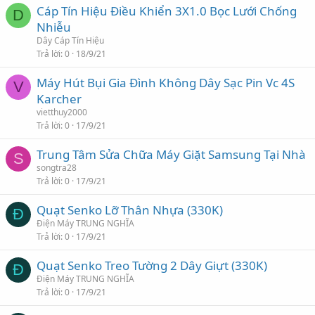
Cáp Tín Hiệu Điều Khiển 3X1.0 Bọc Lưới Chống
D
Nhiễu
Dây Cáp Tín Hiệu
Trả lời
0
18/9/21
Máy Hút Bụi Gia Đình Không Dây Sạc Pin Vc 4S
V
Karcher
vietthuy2000
Trả lời
0
17/9/21
Trung Tâm Sửa Chữa Máy Giặt Samsung Tại Nhà
S
songtra28
Trả lời
0
17/9/21
Quạt Senko Lỡ Thân Nhựa (330K)
Đ
Điện Máy TRUNG NGHĨA
Trả lời
0
17/9/21
Quạt Senko Treo Tường 2 Dây Giựt (330K)
Đ
Điện Máy TRUNG NGHĨA
Trả lời
0
17/9/21