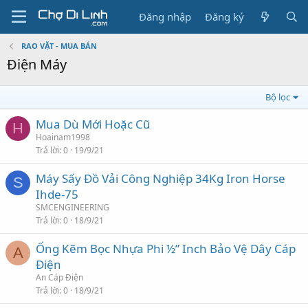
Đăng nhập
Đăng ký
RAO VẶT - MUA BÁN
Điện Máy
Bộ lọc
Mua Dù Mới Hoặc Cũ
H
Hoainam1998
Trả lời
0
19/9/21
Máy Sấy Đồ Vải Công Nghiệp 34Kg Iron Horse
S
Ihde-75
SMCENGINEERING
Trả lời
0
18/9/21
Ống Kẽm Bọc Nhựa Phi ½” Inch Bảo Vệ Dây Cáp
A
Điện
An Cáp Điện
Trả lời
0
18/9/21