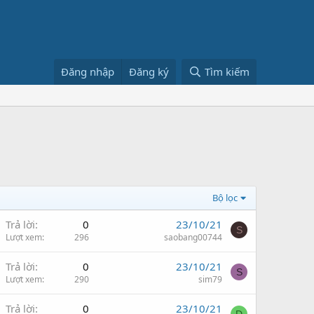
Đăng nhập
Đăng ký
Tìm kiếm
Bộ lọc
Trả lời
0
23/10/21
S
Lượt xem
296
saobang00744
Trả lời
0
23/10/21
S
Lượt xem
290
sim79
Trả lời
0
23/10/21