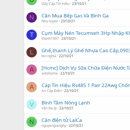
Dây Cáp Tín Hiệu
23/10/21
Cần Mua Bếp Gas Và Bình Ga
N
Nhu tuyen
23/10/21
Cụm Máy Nén Tecumseh 3Hp Nhập K
T
thanh1997
23/10/21
Ghế,thanh Lý Ghế Nhựa Cao Cấp,090
L
leo nghia
22/10/21
[Hcmc] Dịch Vụ Sữa Chữa Điện Nước 
A
antshome
22/10/21
Cáp Tín Hiệu Rs485 1 Pair 22Awg Chốn
A
An Cáp Điện
22/10/21
Bình Tắm Nóng Lạnh
V
Văn Bá lp
22/10/21
Cân điện tử LaiCa
N
nguyengianghy
22/10/21