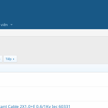
 viên
3
Tiếp
tant Cable 2X1.0+E 0.6/1Kv Iec 60331