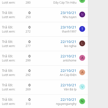
D
Lượt xem
280
Dây Cáp Tín Hiệu
Trả lời
0
23/10/21
N
Lượt xem
253
Nhu tuyen
Trả lời
0
23/10/21
T
Lượt xem
272
thanh1997
Trả lời
0
22/10/21
L
Lượt xem
277
leo nghia
Trả lời
0
22/10/21
A
Lượt xem
299
antshome
Trả lời
0
22/10/21
A
Lượt xem
292
An Cáp Điện
Trả lời
0
22/10/21
V
Lượt xem
269
Văn Bá lp
Trả lời
0
22/10/21
N
Lượt xem
313
nguyengianghy