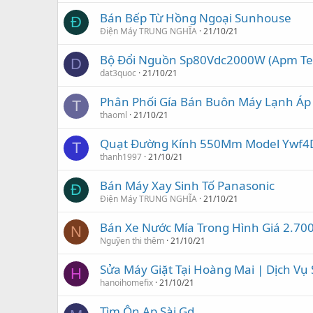
Bán Bếp Từ Hồng Ngoại Sunhouse
Đ
Điện Máy TRUNG NGHĨA
21/10/21
Bộ Đổi Nguồn Sp80Vdc2000W (Apm Te
D
dat3quoc
21/10/21
Phân Phối Gía Bán Buôn Máy Lạnh Áp 
T
thaoml
21/10/21
Quạt Đường Kính 550Mm Model Ywf4
T
thanh1997
21/10/21
Bán Máy Xay Sinh Tố Panasonic
Đ
Điện Máy TRUNG NGHĨA
21/10/21
Bán Xe Nước Mía Trong Hình Giá 2.70
N
Nguỹen thi thêm
21/10/21
Sửa Máy Giặt Tại Hoàng Mai | Dịch Vụ
H
hanoihomefix
21/10/21
Tìm Ôn Ap Sài Gd