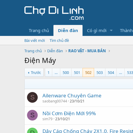
Trang chủ
Diễn đàn
Có gì mới
Thành
Bài viết mới
Tìm chủ đề
Trang chủ
Diễn đàn
RAO VẶT - MUA BÁN
Điện Máy
Trước
1
…
500
501
502
503
504
…
53
Ailenware Chuyên Game
S
saobang00744
23/10/21
Nồi Cơm Điện Mới 99%
S
sim79
23/10/21
Dây Cáp Chống Cháy 2X1.0, Fire Resis
D