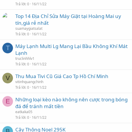
Trả lời
0
16/11/22
Top 14 Địa Chỉ Sửa Máy Giặt tại Hoàng Mai uy
tín,giá rẻ nhất
suamaygiatsalat
Trả lời
0
16/11/22
Máy Lạnh Multi Lg Mang Lại Bầu Không Khí Mát
T
Lạnh
truclinhhlv1
Trả lời
0
16/11/22
Thu Mua Tivi Cũ Giá Cao Tp Hồ Chí Minh
V
vitinhquangchinh
Trả lời
0
16/11/22
Những loại kèo nào không nên cược trong bóng
E
đá để tránh mất tiền
eatkaka05
Trả lời
0
16/11/22
Cây Thông Noel 295K
B