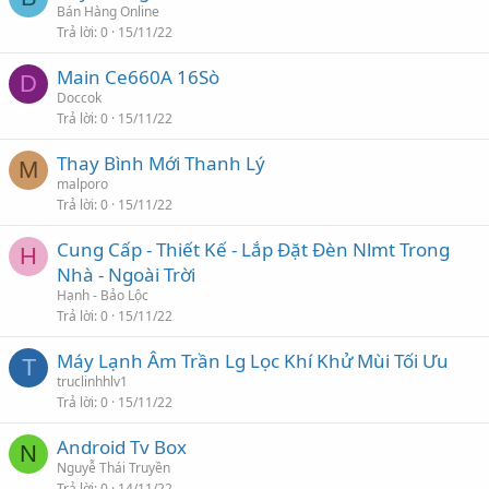
Bán Hàng Online
Trả lời
0
15/11/22
Main Ce660A 16Sò
D
Doccok
Trả lời
0
15/11/22
Thay Bình Mới Thanh Lý
M
malporo
Trả lời
0
15/11/22
Cung Cấp - Thiết Kế - Lắp Đặt Đèn Nlmt Trong
H
Nhà - Ngoài Trời
Hạnh - Bảo Lộc
Trả lời
0
15/11/22
Máy Lạnh Âm Trần Lg Lọc Khí Khử Mùi Tối Ưu
T
truclinhhlv1
Trả lời
0
15/11/22
Android Tv Box
N
Nguyễ Thái Truyền
Trả lời
0
14/11/22