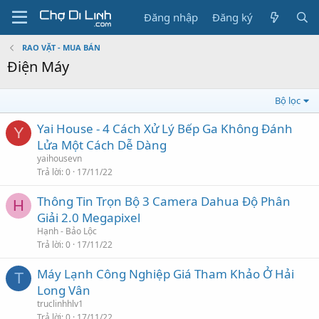
Đăng nhập
Đăng ký
RAO VẶT - MUA BÁN
Điện Máy
Bộ lọc
Yai House - 4 Cách Xử Lý Bếp Ga Không Đánh
Y
Lửa Một Cách Dễ Dàng
yaihousevn
Trả lời
0
17/11/22
Thông Tin Trọn Bộ 3 Camera Dahua Độ Phân
H
Giải 2.0 Megapixel
Hạnh - Bảo Lộc
Trả lời
0
17/11/22
Máy Lạnh Công Nghiệp Giá Tham Khảo Ở Hải
T
Long Vân
truclinhhlv1
Trả lời
0
17/11/22