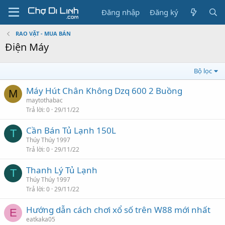
Đăng nhập
Đăng ký
RAO VẶT - MUA BÁN
Điện Máy
Bộ lọc
Máy Hút Chân Không Dzq 600 2 Buồng
M
maytothabac
Trả lời
0
29/11/22
Cần Bán Tủ Lạnh 150L
T
Thúy Thúy 1997
Trả lời
0
29/11/22
Thanh Lý Tủ Lạnh
T
Thúy Thúy 1997
Trả lời
0
29/11/22
Hướng dẫn cách chơi xổ số trên W88 mới nhất
E
eatkaka05