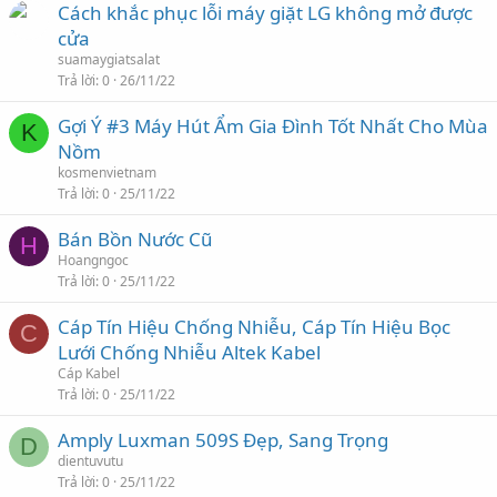
Cách khắc phục lỗi máy giặt LG không mở được
cửa
suamaygiatsalat
Trả lời
0
26/11/22
Gợi Ý #3 Máy Hút Ẩm Gia Đình Tốt Nhất Cho Mùa
K
Nồm
kosmenvietnam
Trả lời
0
25/11/22
Bán Bồn Nước Cũ
H
Hoangngoc
Trả lời
0
25/11/22
Cáp Tín Hiệu Chống Nhiễu, Cáp Tín Hiệu Bọc
C
Lưới Chống Nhiễu Altek Kabel
Cáp Kabel
Trả lời
0
25/11/22
Amply Luxman 509S Đẹp, Sang Trọng
D
dientuvutu
Trả lời
0
25/11/22