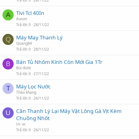
Trả lời
0
28/11/22
Tivi Tcl 40In
A
Auson
Trả lời
0
28/11/22
Máy May Thanh Lý
Q
Quang84
Trả lời
0
28/11/22
Bán Tủ Nhôm Kính Còn Mới Gia 1Tr
B
Bùi dược
Trả lời
0
27/11/22
Máy Lọc Nước
T
Thảo khang
Trả lời
0
26/11/22
Cần Thanh Lý Lại Máy Vặt Lông Gà Vịt Kèm
U
Chuồng Nhốt
Uc uc
Trả lời
0
26/11/22